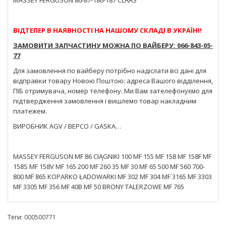
ВІДТЕПЕР В НАЯВНОСТІ НА НАШОМУ СКЛАДІ В УКРАЇНІ!
ЗАМОВИТИ ЗАПЧАСТИНУ МОЖНА ПО ВАЙБЕРУ: 066-843-05-
77
Для замовлення по вайберу потрібно надіслати всі дані для
відправки товару Новою Поштою: адреса Вашого відділення,
ПІБ отримувача, номер телефону. Ми Вам зателефонуємо для
підтвердження замовлення і вишлемо товар накладним
платежем.
ВИРОБНИК AGV / BEPCO / GASKA…
MASSEY FERGUSON MF 86 CIĄGNIKI 100 MF 155 MF 158 MF 158F MF
158S MF 158V MF 165 200 MF 260 35 MF 30 MF 65 500 MF 560 700-
800 MF 865 KOPARKO ŁADOWARKI MF 302 MF 304 MF 3165 MF 3303
MF 3305 MF 356 MF 40B MF 50 BRONY TALERZOWE MF 765
Теги:
000500771