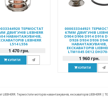
0033344920 ТЕРМОСТАТ
000033344921 ТЕРМОС
ММ ДВИГУНІВ LIEBHERR
67ММ ДВИГУНІВ LIEBH
504 НАВАНТАЖУВАЧІВ,
D904 D906 D914 D916 D
КСКАВАТОРІВ LIEBHERR
D926 D934 D936 D94
L514 L556
НАВАНТАЖУВАЧІВ,
ЕКСКАВАТОРІВ LIEBHE
1 470 грн.
LTM1045 DE12 DH370
1 960 грн.
КУПИТИ
КУПИТИ
т LIEBHERR. Термостати моторів навантажувачів, екскаваторів LIEBHERR |