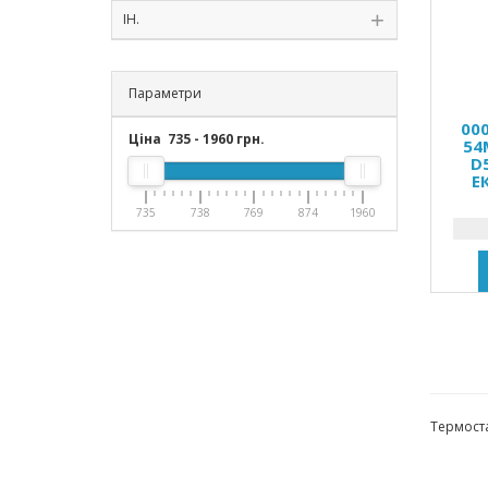
ІН.
Параметри
00
Ціна
735
-
1960
грн.
54
D
Е
735
738
769
874
1960
Термоста