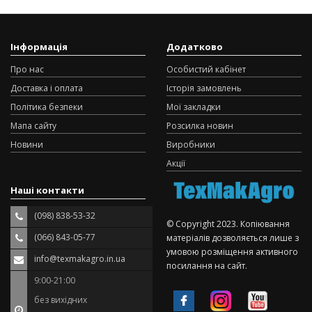
Інформація
Додатково
Про нас
Особистий кабінет
Доставка і оплата
Історія замовлень
Політика безпеки
Мої закладки
Мапа сайту
Розсилка новин
Новини
Виробники
Акції
Наші контакти
(098) 838-53-32
© Copyright 2023. Копіювання
(066) 843-05-77
матеріалів дозволяється лише з
умовою розміщення активного
info@texmakagro.in.ua
посилання на сайт.
9:00-21:00
без вихідних