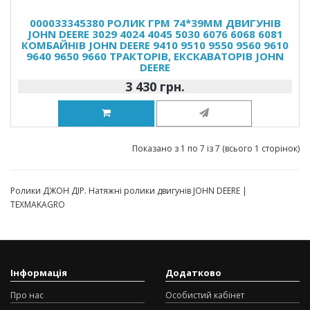
000033345380 РОЛИК ГРМ 74*39MM ДВИГУНІВ
JOHN DEERE 3029 4024 4045 5030 6076 6068 6081
КОМБАЙНІВ JOHN DEERE 9410 9510 9550 9560 9610
9640 9650 9660 ТРАКТОРІВ, ЕКСКАВАТОРІВ JOHN
DEERE
3 430 грн.
Показано з 1 по 7 із 7 (всього 1 сторінок)
Ролики ДЖОН ДІР. Натяжні ролики двигунів JOHN DEERE |
TEXMAKAGRO
Інформація
Додатково
Про нас
Особистий кабінет