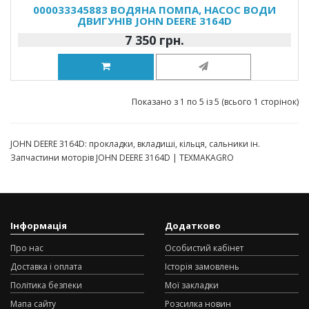
000033345883 ВОДЯНА ПОМПА, НАСОС ВОДИ
ДВИГУНІВ JOHN DEERE 3164D
7 350 грн.
Показано з 1 по 5 із 5 (всього 1 сторінок)
JOHN DEERE 3164D: прокладки, вкладиші, кільця, сальники ін.
Запчастини моторів JOHN DEERE 3164D | TEXMAKAGRO
Інформація
Додатково
Про нас
Особистий кабінет
Доставка і оплата
Історія замовлень
Політика безпеки
Мої закладки
Мапа сайту
Розсилка новин