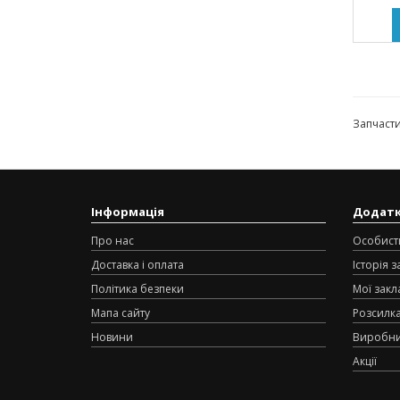
Запчаст
Інформація
Додат
Про нас
Особист
Доставка і оплата
Історія 
Політика безпеки
Мої закл
Мапа сайту
Розсилк
Новини
Виробн
Акції