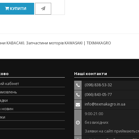
КУПИТИ
ини КАВАСАКІ. Запчастини моторів KAWASAKI | TEXMAKAGRO
ково
Наші контакти
ий кабінет
(098) 838-53-32
замовлень
(066) 843-05-77
адки
info@texmakagro.in.ua
а новин
9:00-21:00
ики
без вихідних
Заявки на сайті приймаються