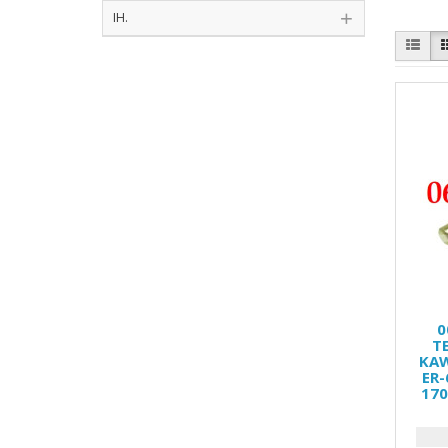
ІН.
0
Т
KAW
ER-
170