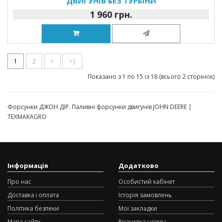
ДВИГУНІВ БЕЗ ТУРБІНИ
1 960 грн.
1
2
>
>|
Показано з 1 по 15 із 18 (всього 2 сторінок)
Форсунки ДЖОН ДІР. Паливні форсунки двигунів JOHN DEERE |
TEXMAKAGRO
Інформація
Додатково
Про нас
Особистий кабінет
Доставка і оплата
Історія замовлень
Політика безпеки
Мої закладки
Мапа сайту
Розсилка новин