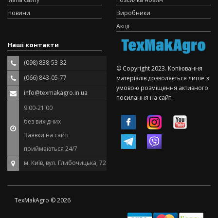
Новини
Виробники
Акції
Наші контакти
(098) 838-53-32
© Copyright 2023. Копіювання
(066) 843-05-77
матеріалів дозволяється лише з
умовою розміщення активного
info@texmakagro.in.ua
посилання на сайт.
9:00-21:00
без вихідних
Заявки на сайті
приймаються 24/7
м. Київ, вул. Глибочицька, 72
TexMakAgro © 2026