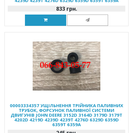
4239D 4239T 4276D 6329D 6359D 6359T 6359A
833 грн.
00003334357 УЩІЛЬНЕННЯ ТРІЙНИКА ПАЛИВНИХ
ТРУБОК, ФОРСУНОК ПАЛИВНОЇ СИСТЕМИ
ДВИГУНІВ JOHN DEERE 3152D 3164D 3179D 3179T
4202D 4219D 4239D 4239T 4276D 6329D 6359D
6359T 6359A
245 грн.