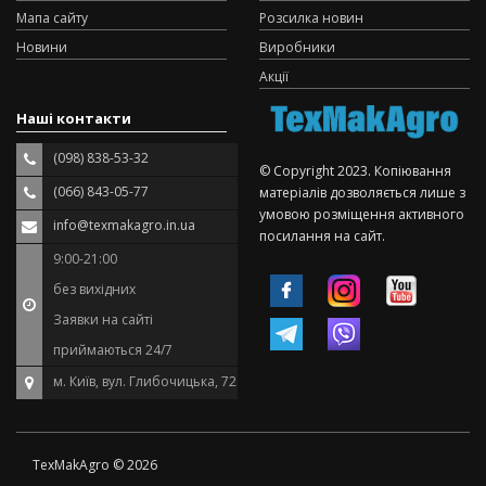
Мапа сайту
Розсилка новин
Новини
Виробники
Акції
Наші контакти
(098) 838-53-32
© Copyright 2023. Копіювання
(066) 843-05-77
матеріалів дозволяється лише з
умовою розміщення активного
info@texmakagro.in.ua
посилання на сайт.
9:00-21:00
без вихідних
Заявки на сайті
приймаються 24/7
м. Київ, вул. Глибочицька, 72
TexMakAgro © 2026