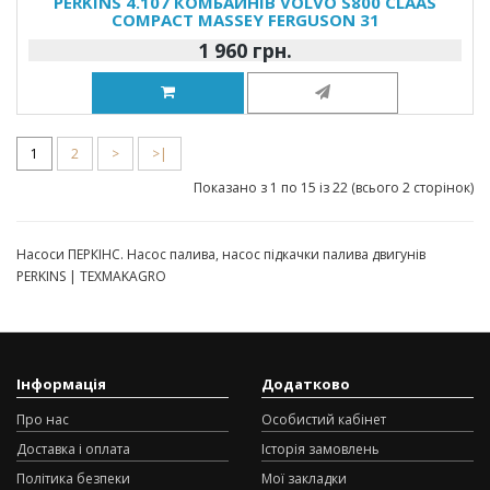
PERKINS 4.107 КОМБАЙНІВ VOLVO S800 CLAAS
COMPACT MASSEY FERGUSON 31
1 960 грн.
1
2
>
>|
Показано з 1 по 15 із 22 (всього 2 сторінок)
Насоси ПЕРКІНС. Насос палива, насос підкачки палива двигунів
PERKINS | TEXMAKAGRO
Інформація
Додатково
Про нас
Особистий кабінет
Доставка і оплата
Історія замовлень
Політика безпеки
Мої закладки