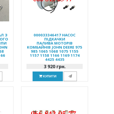
АЛ З
000033346417 НАСОС
ОГО
ПІДКАЧКИ
МПИ
ПАЛИВА МОТОРІВ
JOHN
КОМБАЙНІВ JOHN DEERE 975
68
985 1065 1068 1075 1155
166
1157 1158 1166 1169 1174
5
4425 4435
3 920 грн.
КУПИТИ