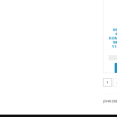
0
КОМ
9
11
1
JOHN DEE