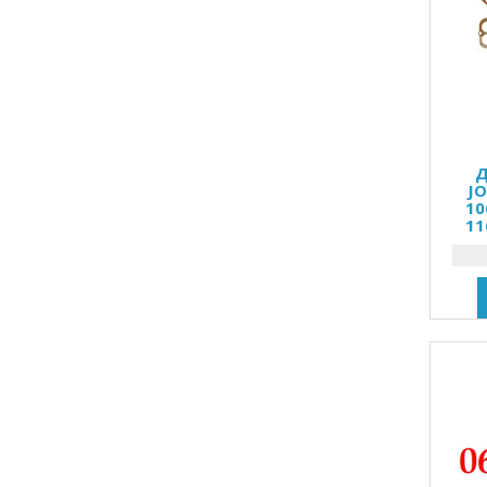
Д
JO
10
11