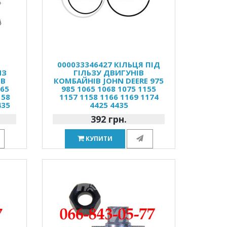
Р
000033346427 КІЛЬЦЯ ПІД
ИЗ
ГІЛЬЗУ ДВИГУНІВ
ІВ
КОМБАЙНІВ JOHN DEERE 975
065
985 1065 1068 1075 1155
158
1157 1158 1166 1169 1174
435
4425 4435
392 грн.
КУПИТИ