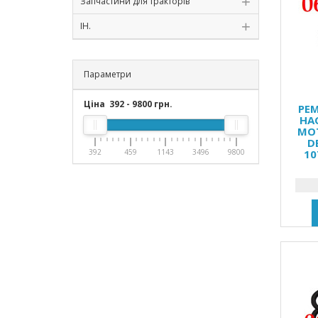
Запчастини для тракторів
ІН.
Параметри
Ціна
392
-
9800
грн.
РЕ
НА
МОТ
D
392
459
1143
3496
9800
10