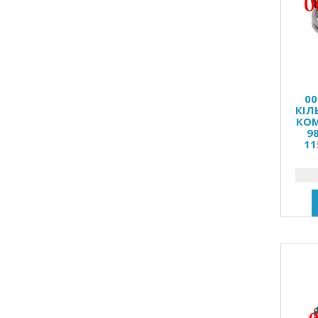
00
КІЛ
КОМ
9
11