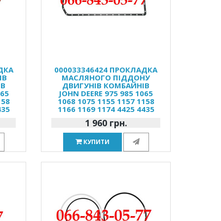
ДКА
000033346424 ПРОКЛАДКА
ІВ
МАСЛЯНОГО ПІДДОНУ
ІВ
ДВИГУНІВ КОМБАЙНІВ
065
JOHN DEERE 975 985 1065
158
1068 1075 1155 1157 1158
435
1166 1169 1174 4425 4435
1 960 грн.
КУПИТИ