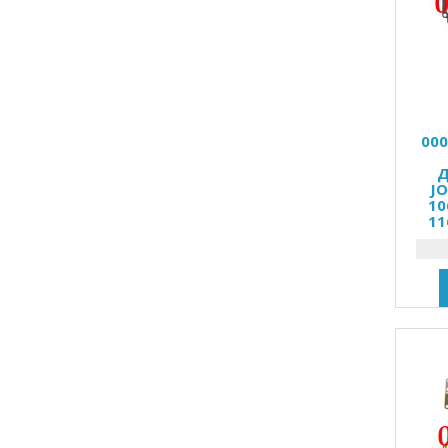
00
Д
JO
10
11