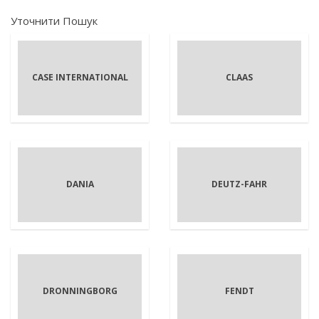
Уточнити Пошук
CASE INTERNATIONAL
CLAAS
DANIA
DEUTZ-FAHR
DRONNINGBORG
FENDT