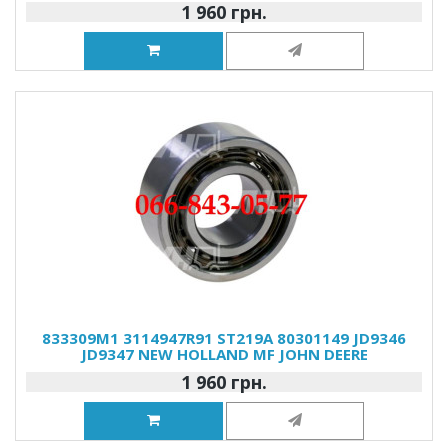
1 960 грн.
833309M1 3114947R91 ST219A 80301149 JD9346
JD9347 NEW HOLLAND MF JOHN DEERE
1 960 грн.