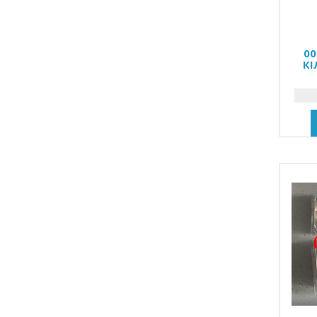
00
КІ