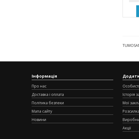
TUMOSAN 
Інформація
Додат
Про нас
Особист
Доставка і оплата
Історія 
Політика безпеки
Мої закл
Мапа сайту
Розсилк
Новини
Виробн
Акції