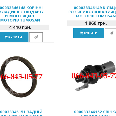
00033346148 КОРІННІ
000033346149 КІЛЬЦ
КЛАДИШІ СТАНДАРТ/
РОЗБІГУ КОЛІНВАЛУ 4
РЕМОНТ 4ЦИЛ.
МОТОРІВ TUMOSAN
МОТОРІВ TUMOSAN
1 960 грн.
4 410 грн.
КУПИТИ
КУПИТИ
000033346151 ЗАДНІЙ
000033346152 СВІЧК
САЛЬНИК КОЛІНВАЛУ
НАКАЛУ 4ЦИЛ.