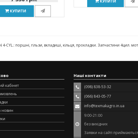
КУПИТИ
КУПИТИ
4-CYL.: поршні, гільзи, вкладиші, кільця, прокладки. Запчастини 4цил. 
ково
Наші контакти
ий кабінет
(098) 838-53-32
замовлень
(066) 843-05-77
адки
info@texmakagro.in.ua
а новин
9:00-21:00
ики
без вихідних
Заявки на сайті приймаються