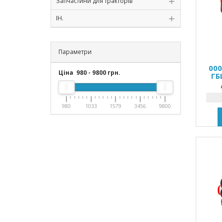
Запчастини для тракторів
ІН.
Параметри
00
Ціна
980
-
9800
грн.
ГБ
980
1033
1579
3456
9800