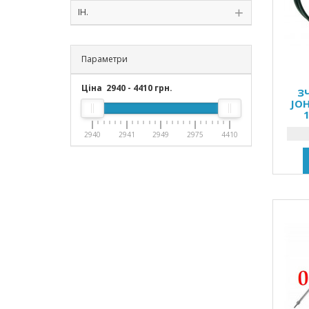
ІН.
Параметри
Ціна
2940
-
4410
грн.
З
JOH
2940
2941
2949
2975
4410