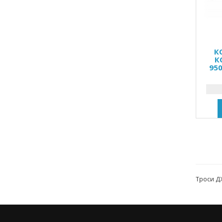
К
К
950
Троси ДЖ