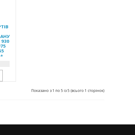
РТІВ
БАНУ
 930
975
65
4+
Показано з 1 по 5 із 5 (всього 1 сторінок)