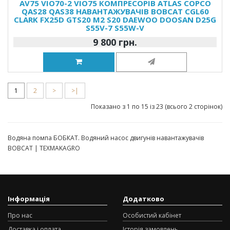
AV75 VIO70-2 VIO75 КОМПРЕСОРІВ ATLAS COPCO
QAS28 QAS38 НАВАНТАЖУВАЧІВ BOBCAT CGL60
CLARK FX25D GTS20 M2 S20 DAEWOO DOOSAN D25G
S55V-7 S55W-V
9 800 грн.
1
2
>
>|
Показано з 1 по 15 із 23 (всього 2 сторінок)
Водяна помпа БОБКАТ. Водяний насос двигунів навантажувачів
BOBCAT | TEXMAKAGRO
Інформація
Додатково
Про нас
Особистий кабінет
Доставка і оплата
Історія замовлень