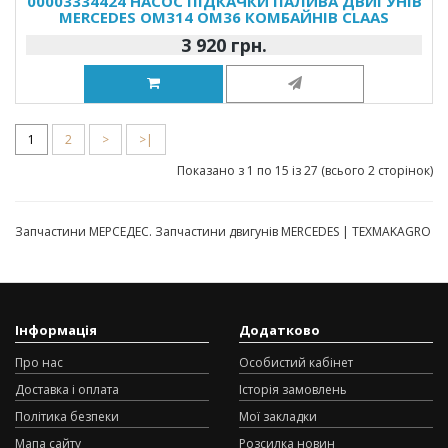
00003334424 НАСОС ПІДКАЧКИ ПАЛИВА ДВИГУНІВ
MERCEDES OM314 OM36 КОМБАЙНІВ CLAAS
3 920 грн.
1
2
>
>|
Показано з 1 по 15 із 27 (всього 2 сторінок)
Запчастини МЕРСЕДЕС. Запчастини двигунів MERCEDES | TEXMAKAGRO
Інформація
Додатково
Про нас
Особистий кабінет
Доставка і оплата
Історія замовлень
Політика безпеки
Мої закладки
Мапа сайту
Розсилка новин