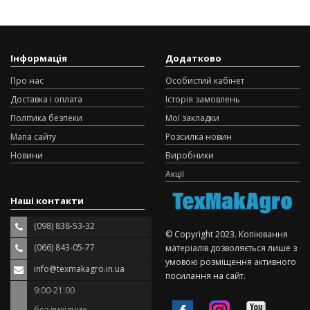
Інформація
Додатково
Про нас
Особистий кабінет
Доставка і оплата
Історія замовлень
Політика безпеки
Мої закладки
Мапа сайту
Розсилка новин
Новини
Виробники
Акції
Наші контакти
(098) 838-53-32
© Copyright 2023. Копіювання
(066) 843-05-77
матеріалів дозволяється лише з
умовою розміщення активного
info@texmakagro.in.ua
посилання на сайт.
9:00-21:00
без вихідних