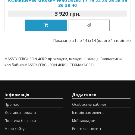
КОМБАЙНІВ MASSEY FERGUSON 17 19 22 23 25 26 34
36 38 40
3 920 грн.
Показано з 1 по 14 із 14 (всього 1 сторінок)
MASSEY FERGUSON 40RS: прокладки, вкладиші, кільця. Запчастини
комбайнів MASSEY FERGUSON 40RS | TEXMAKAGRO
Інформація
Додатково
Про нас
Особистий кабінет
Доставка і оплата
Історія замовлень
Політика безпеки
Мої закладки
Мапа сайту
Розсилка новин