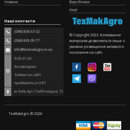
Новини
Виробники
Акції
Наші контакти
(098) 838-53-32
© Copyright 2023. Копіювання
(066) 843-05-77
матеріалів дозволяється лише з
умовою розміщення активного
info@texmakagro.in.ua
посилання на сайт.
9:00-21:00
без вихідних
Заявки на сайті
приймаються 24/7
м. Київ, вул. Глибочицька, 72
TexMakAgro © 2026