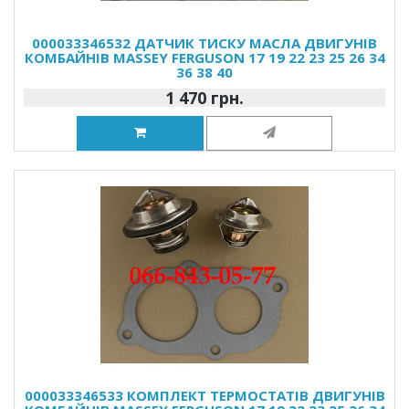
000033346532 ДАТЧИК ТИСКУ МАСЛА ДВИГУНІВ
КОМБАЙНІВ MASSEY FERGUSON 17 19 22 23 25 26 34
36 38 40
1 470 грн.
000033346533 КОМПЛЕКТ ТЕРМОСТАТІВ ДВИГУНІВ