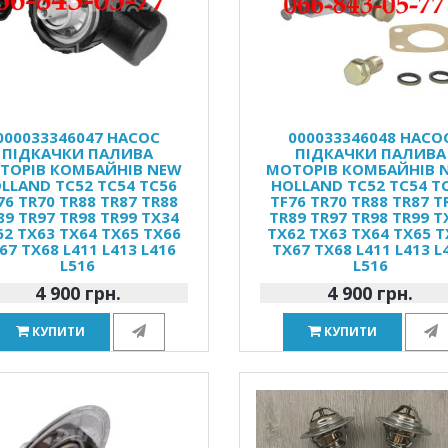
000033346047 НАСОС
000033346048 НАСО
ПІДКАЧКИ ПАЛИВА
ПІДКАЧКИ ПАЛИВА
ТОРІВ КОМБАЙНІВ NEW
МОТОРІВ КОМБАЙНІВ 
LLAND TC52 TC54 TC56
HOLLAND TC52 TC54 T
76 TR70 TR88 TR87 TR88
TF76 TR70 TR88 TR87 T
89 TR97 TR98 TR99 TX34
TR89 TR97 TR98 TR99 T
62 TX63 TX64 TX65 TX66
TX62 TX63 TX64 TX65 T
67 TX68 L411 L413 L416
TX67 TX68 L411 L413 L
L516
L516
4 900 грн.
4 900 грн.
КУПИТИ
КУПИТИ