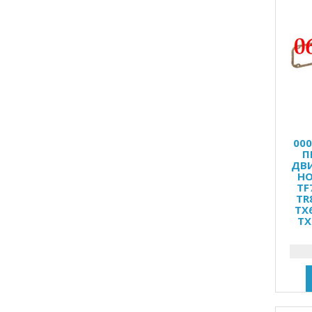
00
П
ДВИ
HO
TF
TR
TX
TX