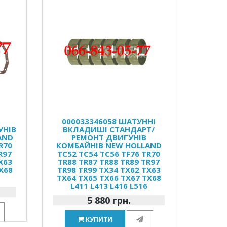
Р
000033346058 ШАТУННІ
УНІВ
ВКЛАДИШІ СТАНДАРТ/
AND
РЕМОНТ ДВИГУНІВ
R70
КОМБАЙНІВ NEW HOLLAND
R97
TC52 TC54 TC56 TF76 TR70
X63
TR88 TR87 TR88 TR89 TR97
X68
TR98 TR99 TX34 TX62 TX63
TX64 TX65 TX66 TX67 TX68
L411 L413 L416 L516
5 880 грн.
КУПИТИ