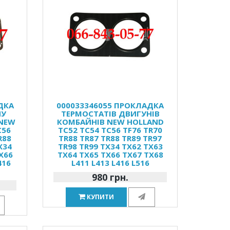
ДКА
000033346055 ПРОКЛАДКА
НУ
ТЕРМОСТАТІВ ДВИГУНІВ
 NEW
КОМБАЙНІВ NEW HOLLAND
C56
TC52 TC54 TC56 TF76 TR70
R88
TR88 TR87 TR88 TR89 TR97
X34
TR98 TR99 TX34 TX62 TX63
X66
TX64 TX65 TX66 TX67 TX68
416
L411 L413 L416 L516
980 грн.
КУПИТИ