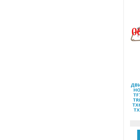
ДВИ
HO
TF
TR
TX
TX