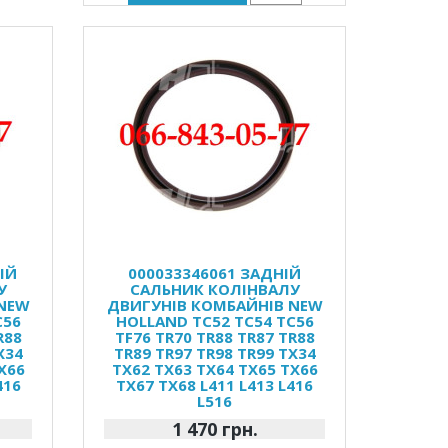
ІЙ
000033346061 ЗАДНІЙ
У
САЛЬНИК КОЛІНВАЛУ
 NEW
ДВИГУНІВ КОМБАЙНІВ NEW
C56
HOLLAND TC52 TC54 TC56
R88
TF76 TR70 TR88 TR87 TR88
X34
TR89 TR97 TR98 TR99 TX34
X66
TX62 TX63 TX64 TX65 TX66
416
TX67 TX68 L411 L413 L416
L516
1 470 грн.