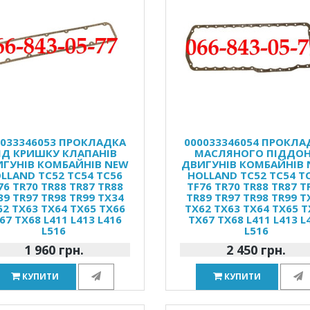
0033346053 ПРОКЛАДКА
000033346054 ПРОКЛА
ІД КРИШКУ КЛАПАНІВ
МАСЛЯНОГО ПІДДО
ГУНІВ КОМБАЙНІВ NEW
ДВИГУНІВ КОМБАЙНІВ
LLAND TC52 TC54 TC56
HOLLAND TC52 TC54 T
76 TR70 TR88 TR87 TR88
TF76 TR70 TR88 TR87 T
89 TR97 TR98 TR99 TX34
TR89 TR97 TR98 TR99 T
62 TX63 TX64 TX65 TX66
TX62 TX63 TX64 TX65 T
67 TX68 L411 L413 L416
TX67 TX68 L411 L413 L
L516
L516
1 960 грн.
2 450 грн.
КУПИТИ
КУПИТИ