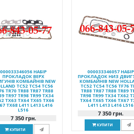
000033346056 НАБІР
000033346057 НАБІ
ПРОКЛАДОК ВЕРХ
ПРОКЛАДОК НИЗ ДВИГ
ГУНІВ КОМБАЙНІВ NEW
КОМБАЙНІВ NEW HOLL
LLAND TC52 TC54 TC56
TC52 TC54 TC56 TF76 T
76 TR70 TR88 TR87 TR88
TR88 TR87 TR88 TR89 T
89 TR97 TR98 TR99 TX34
TR98 TR99 TX34 TX62 T
62 TX63 TX64 TX65 TX66
TX64 TX65 TX66 TX67 T
67 TX68 L411 L413 L416
L411 L413 L416 L516
L516
7 350 грн.
7 350 грн.
КУПИТИ
КУПИТИ