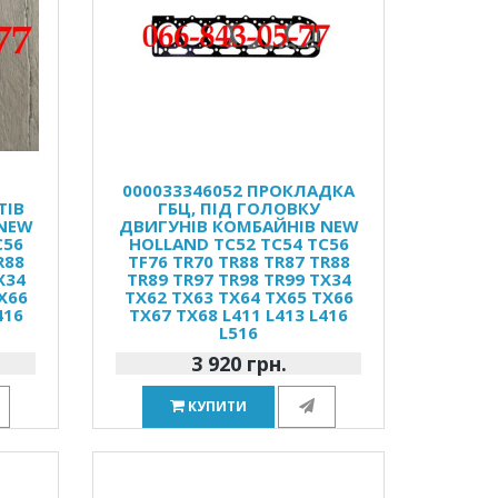
000033346052 ПРОКЛАДКА
ТІВ
ГБЦ, ПІД ГОЛОВКУ
 NEW
ДВИГУНІВ КОМБАЙНІВ NEW
C56
HOLLAND TC52 TC54 TC56
R88
TF76 TR70 TR88 TR87 TR88
X34
TR89 TR97 TR98 TR99 TX34
X66
TX62 TX63 TX64 TX65 TX66
416
TX67 TX68 L411 L413 L416
L516
3 920 грн.
КУПИТИ