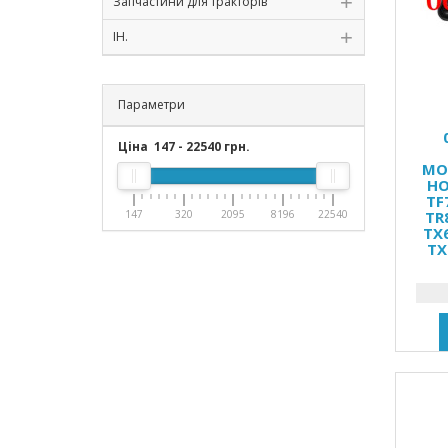
Запчастини для тракторів
ІН.
Параметри
Ціна
147
-
22540
грн.
МО
HO
TF
147
320
2095
8196
22540
TR
TX
TX