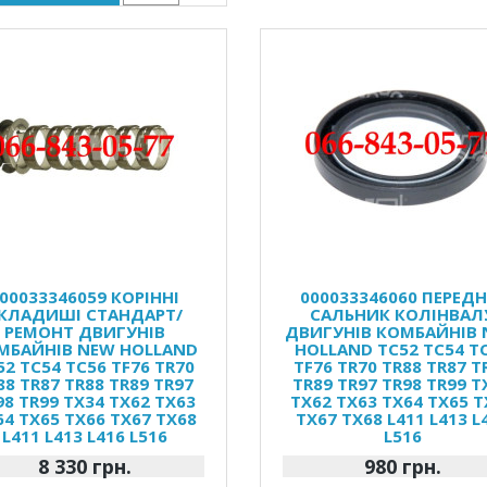
00033346059 КОРІННІ
000033346060 ПЕРЕДН
КЛАДИШІ СТАНДАРТ/
САЛЬНИК КОЛІНВАЛ
РЕМОНТ ДВИГУНІВ
ДВИГУНІВ КОМБАЙНІВ
МБАЙНІВ NEW HOLLAND
HOLLAND TC52 TC54 T
52 TC54 TC56 TF76 TR70
TF76 TR70 TR88 TR87 T
88 TR87 TR88 TR89 TR97
TR89 TR97 TR98 TR99 T
98 TR99 TX34 TX62 TX63
TX62 TX63 TX64 TX65 T
64 TX65 TX66 TX67 TX68
TX67 TX68 L411 L413 L
L411 L413 L416 L516
L516
8 330 грн.
980 грн.