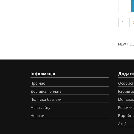
1
NEW HOLL
Інформація
Додат
Про нас
Особист
Доставка і оплата
Історія 
Політика безпеки
Мої закл
Мапа сайту
Розсилк
Новини
Виробн
Акції