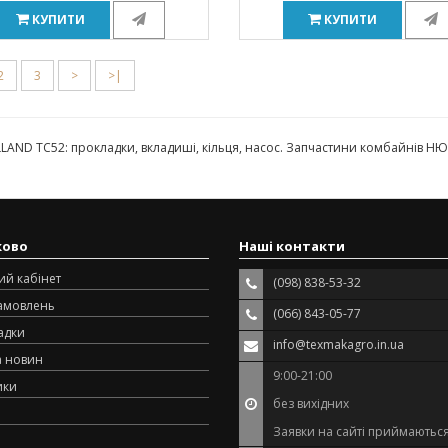
КУПИТИ
КУПИТИ
2
3
>
>|
AND TC52: прокладки, вкладиші, кільця, насос. Запчастини комбайнів 
ково
Наші контакти
ий кабінет
(098) 838-53-32
замовлень
(066) 843-05-77
адки
info@texmakagro.in.ua
а новин
9:00-21:00
ики
без вихідних
Заявки на сайті приймаються