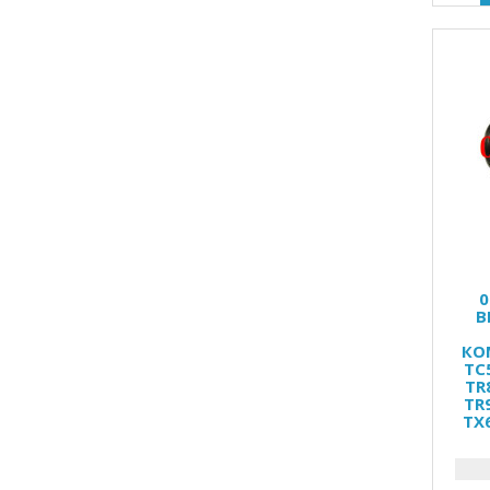
0
В
КО
TC
TR
TR
TX