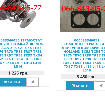
0033346050 ТЕРМОСТАТ
000033346051
ГУНІВ КОМБАЙНІВ NEW
КОМПЛЕКТ ТЕРМОСТА
LLAND TC52 TC54 TC56
ДВИГУНІВ КОМБАЙНІВ
76 TR70 TR88 TR87 TR88
HOLLAND TC52 TC54 T
89 TR97 TR98 TR99 TX34
TF76 TR70 TR88 TR87 T
62 TX63 TX64 TX65 TX66
TR89 TR97 TR98 TR99 T
67 TX68 L411 L413 L416
TX62 TX63 TX64 TX65 T
L516
TX67 TX68 L411 L413 L
L516
1 225 грн.
3 430 грн.
КУПИТИ
КУПИТИ