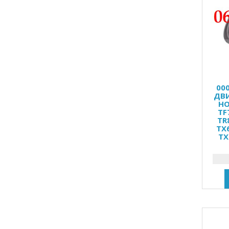
00
ДВИ
HO
TF
TR
TX
TX