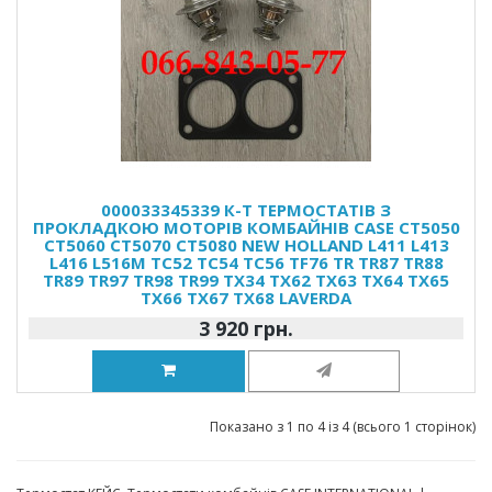
000033345339 К-Т ТЕРМОСТАТІВ З
ПРОКЛАДКОЮ МОТОРІВ КОМБАЙНІВ CASE CT5050
CT5060 CT5070 CT5080 NEW HOLLAND L411 L413
L416 L516M TC52 TC54 TC56 TF76 TR TR87 TR88
TR89 TR97 TR98 TR99 TX34 TX62 TX63 TX64 TX65
TX66 TX67 TX68 LAVERDA
3 920 грн.
Показано з 1 по 4 із 4 (всього 1 сторінок)