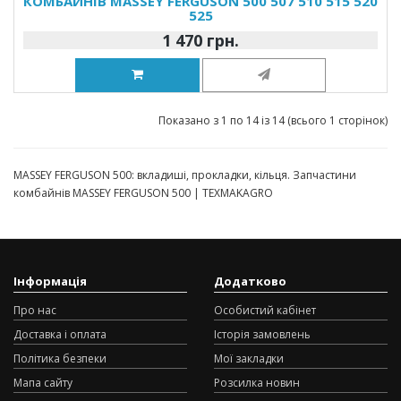
КОМБАЙНІВ MASSEY FERGUSON 500 507 510 515 520
525
1 470 грн.
Показано з 1 по 14 із 14 (всього 1 сторінок)
MASSEY FERGUSON 500: вкладиші, прокладки, кільця. Запчастини
комбайнів MASSEY FERGUSON 500 | TEXMAKAGRO
Інформація
Додатково
Про нас
Особистий кабінет
Доставка і оплата
Історія замовлень
Політика безпеки
Мої закладки
Мапа сайту
Розсилка новин