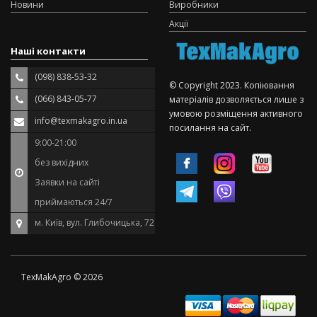
Новини
Виробники
Акції
Наші контакти
(098) 838-53-32
© Copyright 2023. Копіювання
(066) 843-05-77
матеріалів дозволяється лише з
умовою розміщення активного
info@texmakagro.in.ua
посилання на сайт.
9:00-21:00
без вихідних
Заявки на сайті
приймаються 24/7
м. Київ, вул. Глибочицька, 72
TexMakAgro © 2026