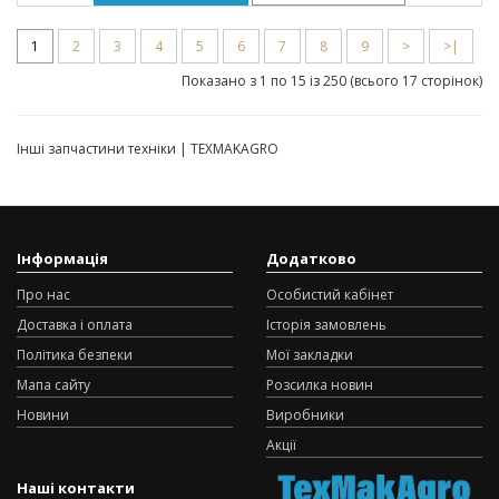
1
2
3
4
5
6
7
8
9
>
>|
Показано з 1 по 15 із 250 (всього 17 сторінок)
Інші запчастини техніки | TEXMAKAGRO
Інформація
Додатково
Про нас
Особистий кабінет
Доставка і оплата
Історія замовлень
Політика безпеки
Мої закладки
Мапа сайту
Розсилка новин
Новини
Виробники
Акції
Наші контакти