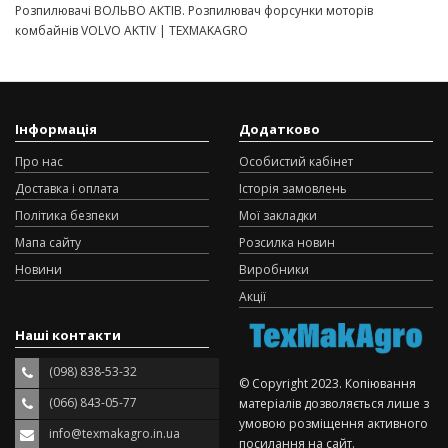
Розпилювачі ВОЛЬВО АКТІВ. Розпилювач форсунки моторів
комбайнів VOLVO AKTIV | TEXMAKAGRO
Інформація
Додатково
Про нас
Особистий кабінет
Доставка і оплата
Історія замовлень
Політика безпеки
Мої закладки
Мапа сайту
Розсилка новин
Новини
Виробники
Акції
Наші контакти
(098) 838-53-32
© Copyright 2023. Копіювання
(066) 843-05-77
матеріалів дозволяється лише з
умовою розміщення активного
info@texmakagro.in.ua
посилання на сайт.