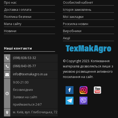
Про нас
Особистий кабінет
Доставка і оплата
Історія замовлень
Політика безпеки
Мої закладки
Мапа сайту
Розсилка новин
Новини
Виробники
Акції
Наші контакти
(098) 838-53-32
© Copyright 2023. Копіювання
(066) 843-05-77
матеріалів дозволяється лише з
умовою розміщення активного
info@texmakagro.in.ua
посилання на сайт.
9:00-21:00
без вихідних
Заявки на сайті
приймаються 24/7
м. Київ, вул. Глибочицька, 72