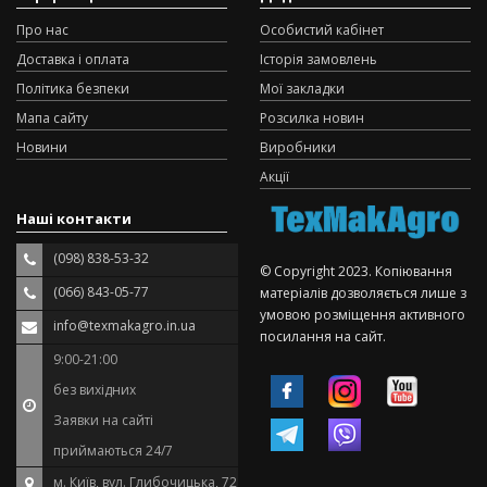
Про нас
Особистий кабінет
Доставка і оплата
Історія замовлень
Політика безпеки
Мої закладки
Мапа сайту
Розсилка новин
Новини
Виробники
Акції
Наші контакти
(098) 838-53-32
© Copyright 2023. Копіювання
(066) 843-05-77
матеріалів дозволяється лише з
умовою розміщення активного
info@texmakagro.in.ua
посилання на сайт.
9:00-21:00
без вихідних
Заявки на сайті
приймаються 24/7
м. Київ, вул. Глибочицька, 72