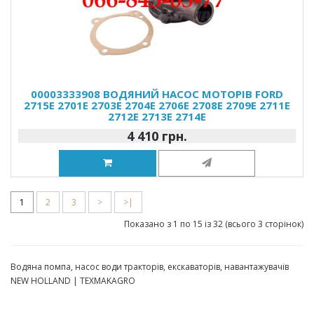
00003333908 ВОДЯНИЙ НАСОС МОТОРІВ FORD
2715E 2701E 2703E 2704E 2706E 2708E 2709E 2711E
2712E 2713E 2714E
4 410 грн.
1
2
3
>
>|
Показано з 1 по 15 із 32 (всього 3 сторінок)
Водяна помпа, насос води тракторів, екскаваторів, навантажувачів
NEW HOLLAND | TEXMAKAGRO