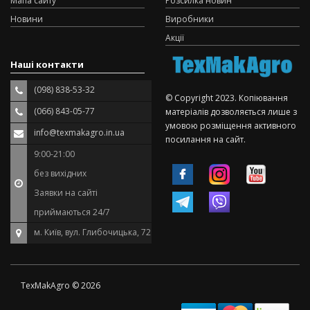
Мапа сайту
Розсилка новин
Новини
Виробники
Акції
Наші контакти
(098) 838-53-32
© Copyright 2023. Копіювання
(066) 843-05-77
матеріалів дозволяється лише з
умовою розміщення активного
info@texmakagro.in.ua
посилання на сайт.
9:00-21:00
без вихідних
Заявки на сайті
приймаються 24/7
м. Київ, вул. Глибочицька, 72
TexMakAgro © 2026