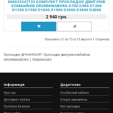
000033347133 КОМПЛЕКТ ПРОКЛАДОК ДВИГУНІВ
КОМБАЙНІВ DRONNINGBORG D700 D900 D1200
D1250 D1500 D1600 D1900 D3000 D3600 D4000
2 940 грн.
Показано з 1 по 15 із 15 (всього 1 сторінок)
Прокладки ДРОНІНГБОРГ. Прокладки двигунів комбайнів
DRONNINGBORG | TEXMAKAGRO
Інформація
Додатково
Про нас
Особистий кабінет
Доставка і оплата
Історія замовлень
Політика безпеки
Мої закладки