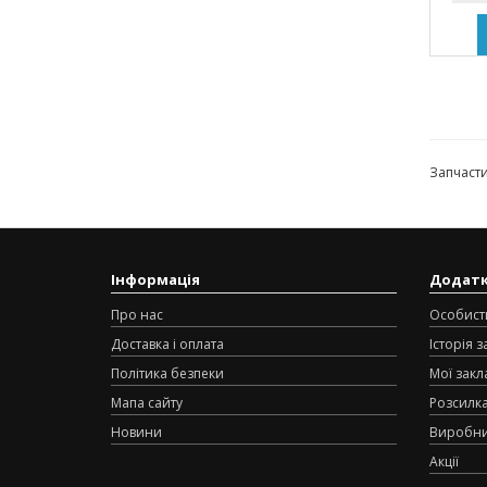
Запчаст
Інформація
Додат
Про нас
Особист
Доставка і оплата
Історія 
Політика безпеки
Мої закл
Мапа сайту
Розсилк
Новини
Виробн
Акції