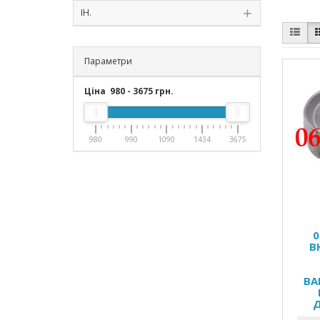
ІН.
Параметри
Ціна
980
-
3675
грн.
980
990
1090
1434
3675
0
В
BA
Д