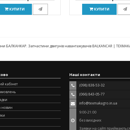
КУПИТИ
КУПИТИ
ини БАЛКАНКАР. Запчастини двигунів навантажувачів BALKANCAR | TEXMA
ково
Наші контакти
ий кабінет
(098) 838-53-32
замовлень
(066) 843-05-77
адки
info@texmakagro.in.ua
а новин
9:00-21:00
ики
без вихідних
Заявки на сайті приймаються