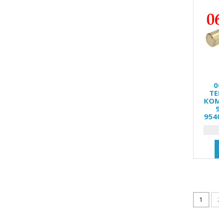
0
ТЕ
КОМ
954
1