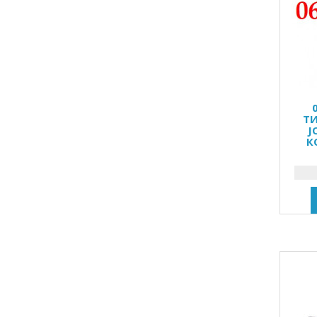
ТИ
J
К