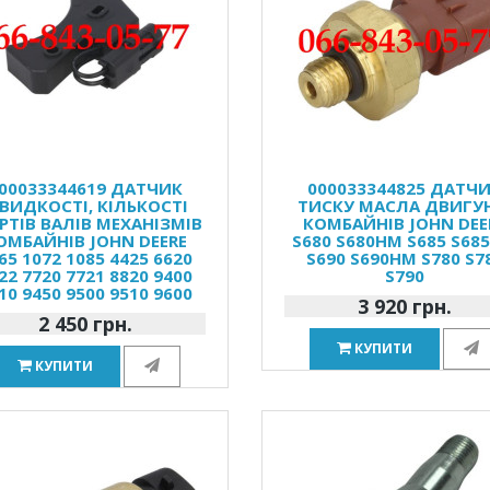
00033344619 ДАТЧИК
000033344825 ДАТЧ
ВИДКОСТІ, КІЛЬКОСТІ
ТИСКУ МАСЛА ДВИГУ
РТІВ ВАЛІВ МЕХАНІЗМІВ
КОМБАЙНІВ JOHN DEE
ОМБАЙНІВ JOHN DEERE
S680 S680HM S685 S68
65 1072 1085 4425 6620
S690 S690HM S780 S7
22 7720 7721 8820 9400
S790
10 9450 9500 9510 9600
3 920 грн.
2 450 грн.
КУПИТИ
КУПИТИ