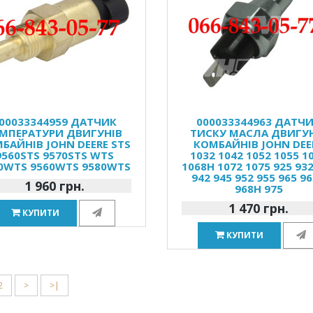
00033344959 ДАТЧИК
000033344963 ДАТЧ
МПЕРАТУРИ ДВИГУНІВ
ТИСКУ МАСЛА ДВИГУ
БАЙНІВ JOHN DEERE STS
КОМБАЙНІВ JOHN DEE
9560STS 9570STS WTS
1032 1042 1052 1055 1
0WTS 9560WTS 9580WTS
1068H 1072 1075 925 932
942 945 952 955 965 9
1 960 грн.
968H 975
1 470 грн.
КУПИТИ
КУПИТИ
2
>
>|