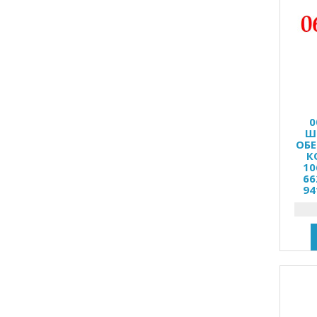
0
Ш
ОБЕ
К
10
66
94