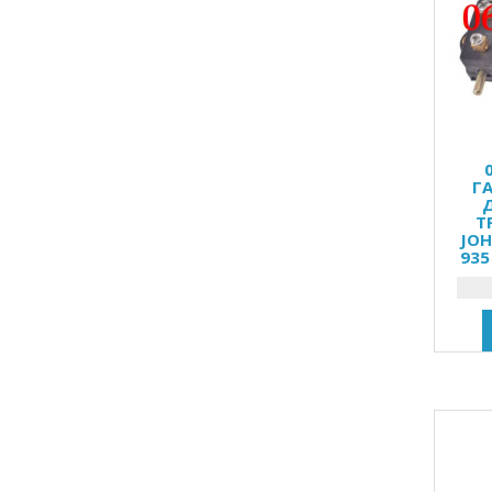
Г
Т
JOH
935