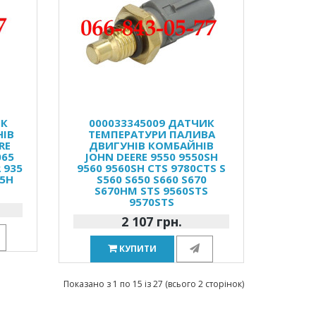
ИК
000033345009 ДАТЧИК
НІВ
ТЕМПЕРАТУРИ ПАЛИВА
RE
ДВИГУНІВ КОМБАЙНІВ
065
JOHN DEERE 9550 9550SH
 935
9560 9560SH CTS 9780CTS S
65H
S560 S650 S660 S670
S670HM STS 9560STS
9570STS
2 107 грн.
КУПИТИ
Показано з 1 по 15 із 27 (всього 2 сторінок)