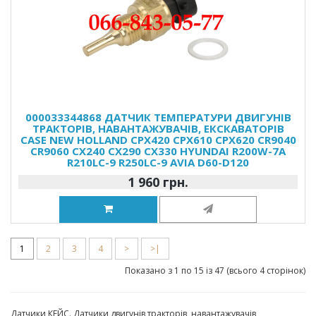
000033344868 ДАТЧИК ТЕМПЕРАТУРИ ДВИГУНІВ
ТРАКТОРІВ, НАВАНТАЖУВАЧІВ, ЕКСКАВАТОРІВ
CASE NEW HOLLAND CPX420 CPX610 CPX620 CR9040
CR9060 CX240 CX290 CX330 HYUNDAI R200W-7A
R210LC-9 R250LC-9 AVIA D60-D120
1 960 грн.
1
2
3
4
>
>|
Показано з 1 по 15 із 47 (всього 4 сторінок)
Датчики КЕЙС. Датчики двигунів тракторів, навантажувачів,