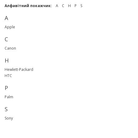
Алфавітний покажчик:
A
C
H
P
S
A
Apple
C
Canon
H
Hewlett-Packard
HTC
P
Palm
S
Sony