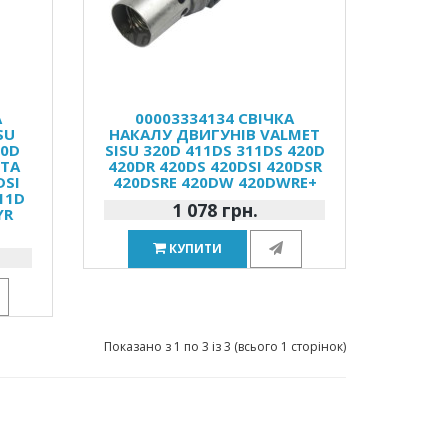
А
00003334134 СВІЧКА
SU
НАКАЛУ ДВИГУНІВ VALMET
20D
SISU 320D 411DS 311DS 420D
DTA
420DR 420DS 420DSI 420DSR
DSI
420DSRE 420DW 420DWRE+
11D
1 078 грн.
YR
КУПИТИ
Показано з 1 по 3 із 3 (всього 1 сторінок)