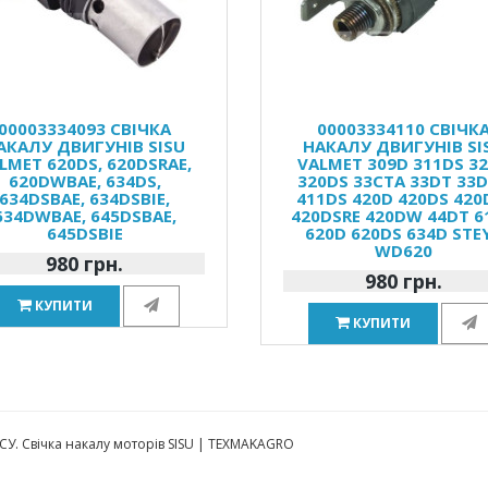
00003334093 СВІЧКА
00003334110 СВІЧК
АКАЛУ ДВИГУНІВ SISU
НАКАЛУ ДВИГУНІВ SI
LMET 620DS, 620DSRAE,
VALMET 309D 311DS 3
620DWBAE, 634DS,
320DS 33CTA 33DT 33
634DSBAE, 634DSBIE,
411DS 420D 420DS 420
634DWBAE, 645DSBAE,
420DSRE 420DW 44DT 6
645DSBIE
620D 620DS 634D STE
WD620
980 грн.
980 грн.
КУПИТИ
КУПИТИ
ІСУ. Свічка накалу моторів SISU | TEXMAKAGRO