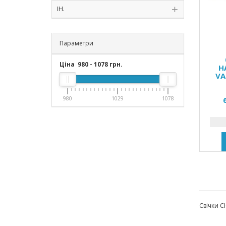
ІН.
Параметри
Ціна
980
-
1078
грн.
Н
VA
980
1029
1078
Свічки С