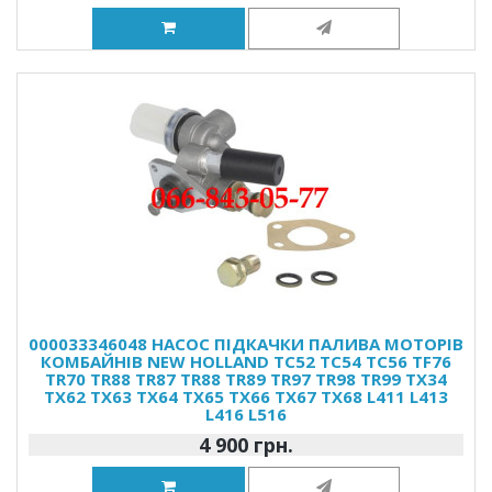
000033346048 НАСОС ПІДКАЧКИ ПАЛИВА МОТОРІВ
КОМБАЙНІВ NEW HOLLAND TC52 TC54 TC56 TF76
TR70 TR88 TR87 TR88 TR89 TR97 TR98 TR99 TX34
TX62 TX63 TX64 TX65 TX66 TX67 TX68 L411 L413
L416 L516
4 900 грн.