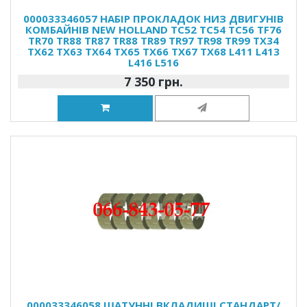
000033346057 НАБІР ПРОКЛАДОК НИЗ ДВИГУНІВ
КОМБАЙНІВ NEW HOLLAND TC52 TC54 TC56 TF76
TR70 TR88 TR87 TR88 TR89 TR97 TR98 TR99 TX34
TX62 TX63 TX64 TX65 TX66 TX67 TX68 L411 L413
L416 L516
7 350 грн.
000033346058 ШАТУННІ ВКЛАДИШІ СТАНДАРТ/