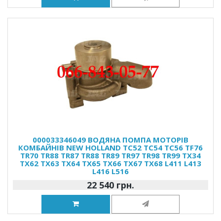
000033346049 ВОДЯНА ПОМПА МОТОРІВ
КОМБАЙНІВ NEW HOLLAND TC52 TC54 TC56 TF76
TR70 TR88 TR87 TR88 TR89 TR97 TR98 TR99 TX34
TX62 TX63 TX64 TX65 TX66 TX67 TX68 L411 L413
L416 L516
22 540 грн.