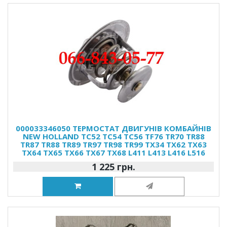
000033346050 ТЕРМОСТАТ ДВИГУНІВ КОМБАЙНІВ
NEW HOLLAND TC52 TC54 TC56 TF76 TR70 TR88
TR87 TR88 TR89 TR97 TR98 TR99 TX34 TX62 TX63
TX64 TX65 TX66 TX67 TX68 L411 L413 L416 L516
1 225 грн.