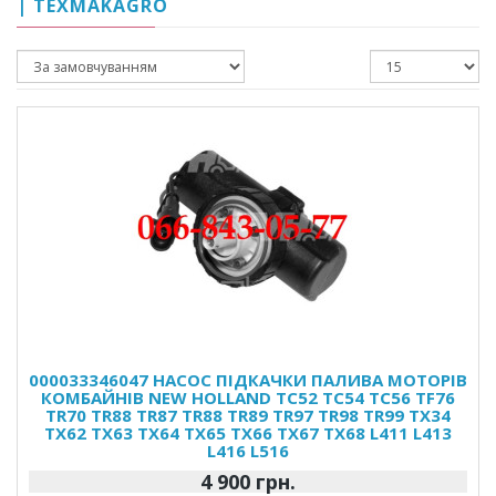
| TEXMAKAGRO
000033346047 НАСОС ПІДКАЧКИ ПАЛИВА МОТОРІВ
КОМБАЙНІВ NEW HOLLAND TC52 TC54 TC56 TF76
TR70 TR88 TR87 TR88 TR89 TR97 TR98 TR99 TX34
TX62 TX63 TX64 TX65 TX66 TX67 TX68 L411 L413
L416 L516
4 900 грн.