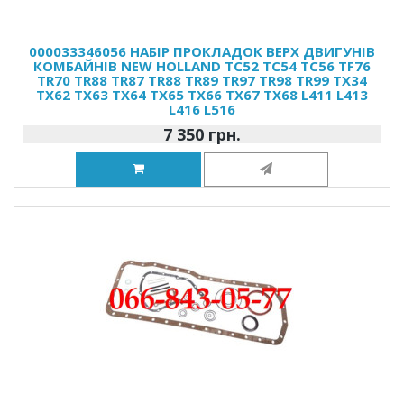
000033346056 НАБІР ПРОКЛАДОК ВЕРХ ДВИГУНІВ
КОМБАЙНІВ NEW HOLLAND TC52 TC54 TC56 TF76
TR70 TR88 TR87 TR88 TR89 TR97 TR98 TR99 TX34
TX62 TX63 TX64 TX65 TX66 TX67 TX68 L411 L413
L416 L516
7 350 грн.