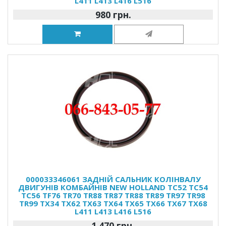
L411 L413 L416 L516
980 грн.
000033346061 ЗАДНІЙ САЛЬНИК КОЛІНВАЛУ
ДВИГУНІВ КОМБАЙНІВ NEW HOLLAND TC52 TC54
TC56 TF76 TR70 TR88 TR87 TR88 TR89 TR97 TR98
TR99 TX34 TX62 TX63 TX64 TX65 TX66 TX67 TX68
L411 L413 L416 L516
1 470 грн.