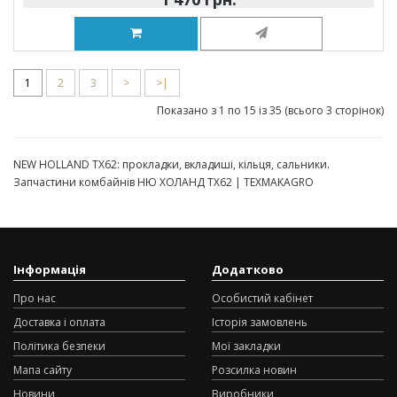
1
2
3
>
>|
Показано з 1 по 15 із 35 (всього 3 сторінок)
NEW HOLLAND TX62: прокладки, вкладиші, кільця, сальники.
Запчастини комбайнів НЮ ХОЛАНД ТХ62 | TEXMAKAGRO
Інформація
Додатково
Про нас
Особистий кабінет
Доставка і оплата
Історія замовлень
Політика безпеки
Мої закладки
Мапа сайту
Розсилка новин
Новини
Виробники