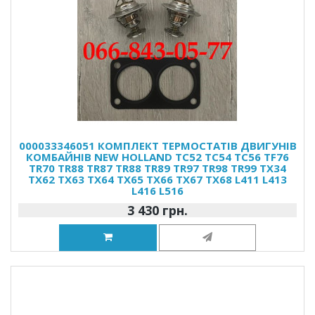
000033346051 КОМПЛЕКТ ТЕРМОСТАТІВ ДВИГУНІВ
КОМБАЙНІВ NEW HOLLAND TC52 TC54 TC56 TF76
TR70 TR88 TR87 TR88 TR89 TR97 TR98 TR99 TX34
TX62 TX63 TX64 TX65 TX66 TX67 TX68 L411 L413
L416 L516
3 430 грн.