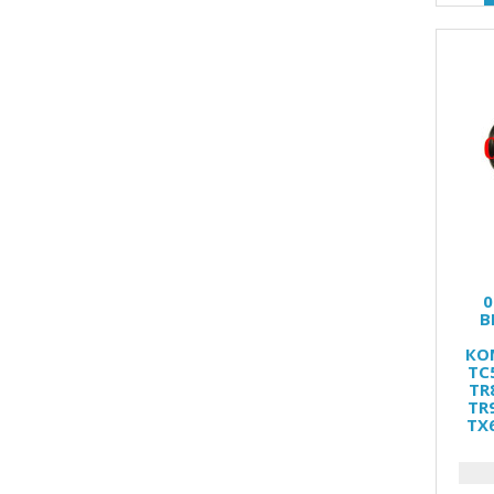
0
В
КО
TC
TR
TR
TX