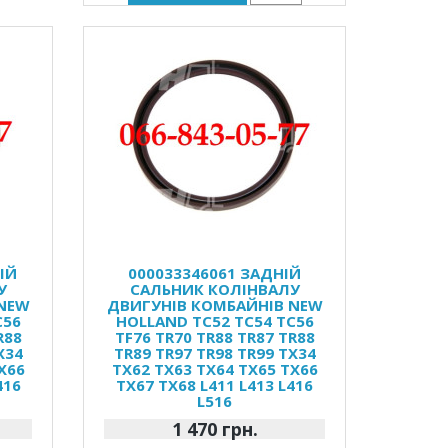
ІЙ
000033346061 ЗАДНІЙ
У
САЛЬНИК КОЛІНВАЛУ
 NEW
ДВИГУНІВ КОМБАЙНІВ NEW
C56
HOLLAND TC52 TC54 TC56
R88
TF76 TR70 TR88 TR87 TR88
X34
TR89 TR97 TR98 TR99 TX34
X66
TX62 TX63 TX64 TX65 TX66
416
TX67 TX68 L411 L413 L416
L516
1 470 грн.