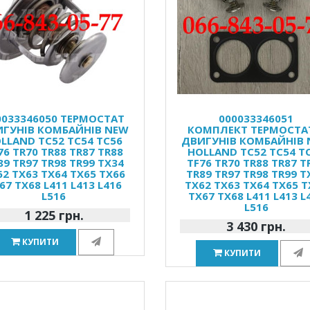
0033346050 ТЕРМОСТАТ
000033346051
ГУНІВ КОМБАЙНІВ NEW
КОМПЛЕКТ ТЕРМОСТА
LLAND TC52 TC54 TC56
ДВИГУНІВ КОМБАЙНІВ
76 TR70 TR88 TR87 TR88
HOLLAND TC52 TC54 T
89 TR97 TR98 TR99 TX34
TF76 TR70 TR88 TR87 T
62 TX63 TX64 TX65 TX66
TR89 TR97 TR98 TR99 T
67 TX68 L411 L413 L416
TX62 TX63 TX64 TX65 T
L516
TX67 TX68 L411 L413 L
L516
1 225 грн.
3 430 грн.
КУПИТИ
КУПИТИ