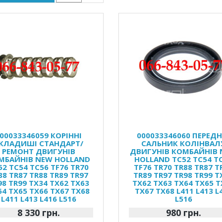
00033346059 КОРІННІ
000033346060 ПЕРЕДН
КЛАДИШІ СТАНДАРТ/
САЛЬНИК КОЛІНВАЛ
РЕМОНТ ДВИГУНІВ
ДВИГУНІВ КОМБАЙНІВ
МБАЙНІВ NEW HOLLAND
HOLLAND TC52 TC54 T
52 TC54 TC56 TF76 TR70
TF76 TR70 TR88 TR87 T
88 TR87 TR88 TR89 TR97
TR89 TR97 TR98 TR99 T
98 TR99 TX34 TX62 TX63
TX62 TX63 TX64 TX65 T
64 TX65 TX66 TX67 TX68
TX67 TX68 L411 L413 L
L411 L413 L416 L516
L516
8 330 грн.
980 грн.