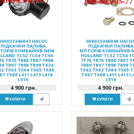
000033346047 НАСОС
000033346048 НАСО
ПІДКАЧКИ ПАЛИВА
ПІДКАЧКИ ПАЛИВА
ТОРІВ КОМБАЙНІВ NEW
МОТОРІВ КОМБАЙНІВ 
LLAND TC52 TC54 TC56
HOLLAND TC52 TC54 T
76 TR70 TR88 TR87 TR88
TF76 TR70 TR88 TR87 T
89 TR97 TR98 TR99 TX34
TR89 TR97 TR98 TR99 T
62 TX63 TX64 TX65 TX66
TX62 TX63 TX64 TX65 T
67 TX68 L411 L413 L416
TX67 TX68 L411 L413 L
L516
L516
4 900 грн.
4 900 грн.
КУПИТИ
КУПИТИ