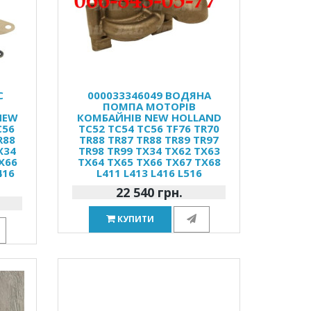
С
000033346049 ВОДЯНА
ПОМПА МОТОРІВ
NEW
КОМБАЙНІВ NEW HOLLAND
C56
TC52 TC54 TC56 TF76 TR70
R88
TR88 TR87 TR88 TR89 TR97
X34
TR98 TR99 TX34 TX62 TX63
X66
TX64 TX65 TX66 TX67 TX68
416
L411 L413 L416 L516
22 540 грн.
КУПИТИ