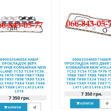
000033346056 НАБІР
000033346057 НАБІ
ПРОКЛАДОК ВЕРХ
ПРОКЛАДОК НИЗ ДВИГ
ГУНІВ КОМБАЙНІВ NEW
КОМБАЙНІВ NEW HOLL
LLAND TC52 TC54 TC56
TC52 TC54 TC56 TF76 T
76 TR70 TR88 TR87 TR88
TR88 TR87 TR88 TR89 T
89 TR97 TR98 TR99 TX34
TR98 TR99 TX34 TX62 T
62 TX63 TX64 TX65 TX66
TX64 TX65 TX66 TX67 T
67 TX68 L411 L413 L416
L411 L413 L416 L516
L516
7 350 грн.
7 350 грн.
КУПИТИ
КУПИТИ