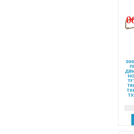
00
П
ДВИ
HO
TF
TR
TX
TX