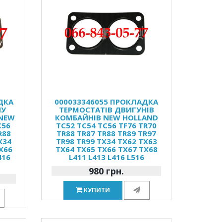
ДКА
000033346055 ПРОКЛАДКА
НУ
ТЕРМОСТАТІВ ДВИГУНІВ
 NEW
КОМБАЙНІВ NEW HOLLAND
C56
TC52 TC54 TC56 TF76 TR70
R88
TR88 TR87 TR88 TR89 TR97
X34
TR98 TR99 TX34 TX62 TX63
X66
TX64 TX65 TX66 TX67 TX68
416
L411 L413 L416 L516
980 грн.
КУПИТИ