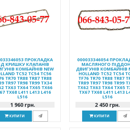
0033346053 ПРОКЛАДКА
000033346054 ПРОКЛА
ІД КРИШКУ КЛАПАНІВ
МАСЛЯНОГО ПІДДО
ГУНІВ КОМБАЙНІВ NEW
ДВИГУНІВ КОМБАЙНІВ
LLAND TC52 TC54 TC56
HOLLAND TC52 TC54 T
76 TR70 TR88 TR87 TR88
TF76 TR70 TR88 TR87 T
89 TR97 TR98 TR99 TX34
TR89 TR97 TR98 TR99 T
62 TX63 TX64 TX65 TX66
TX62 TX63 TX64 TX65 T
67 TX68 L411 L413 L416
TX67 TX68 L411 L413 L
L516
L516
1 960 грн.
2 450 грн.
КУПИТИ
КУПИТИ