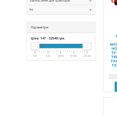
Запчастини для тракторів
ІН.
Параметри
Ціна
147
-
22540
грн.
МО
HO
TF
147
320
2095
8196
22540
TR
TX
TX