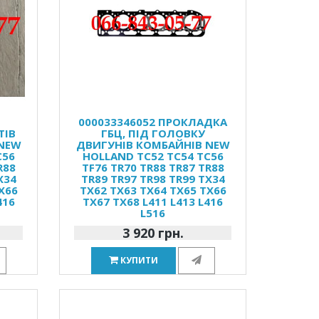
000033346052 ПРОКЛАДКА
ТІВ
ГБЦ, ПІД ГОЛОВКУ
 NEW
ДВИГУНІВ КОМБАЙНІВ NEW
C56
HOLLAND TC52 TC54 TC56
R88
TF76 TR70 TR88 TR87 TR88
X34
TR89 TR97 TR98 TR99 TX34
X66
TX62 TX63 TX64 TX65 TX66
416
TX67 TX68 L411 L413 L416
L516
3 920 грн.
КУПИТИ