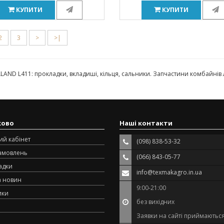
КУПИТИ
КУПИТИ
2
3
>
>|
AND L411: прокладки, вкладиші, кільця, сальники. Запчастини комбайні
ково
Наші контакти
ий кабінет
(098) 838-53-32
замовлень
(066) 843-05-77
адки
info@texmakagro.in.ua
а новин
9:00-21:00
ики
без вихідних
Заявки на сайті приймаються