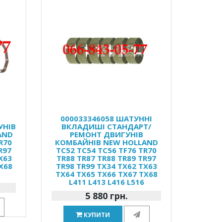
Р
000033346058 ШАТУННІ
УНІВ
ВКЛАДИШІ СТАНДАРТ/
AND
РЕМОНТ ДВИГУНІВ
R70
КОМБАЙНІВ NEW HOLLAND
R97
TC52 TC54 TC56 TF76 TR70
X63
TR88 TR87 TR88 TR89 TR97
X68
TR98 TR99 TX34 TX62 TX63
TX64 TX65 TX66 TX67 TX68
L411 L413 L416 L516
5 880 грн.
КУПИТИ