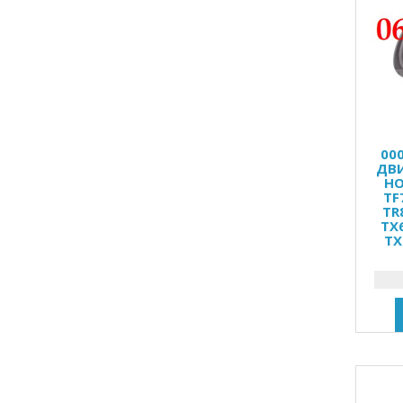
00
ДВИ
HO
TF
TR
TX
TX