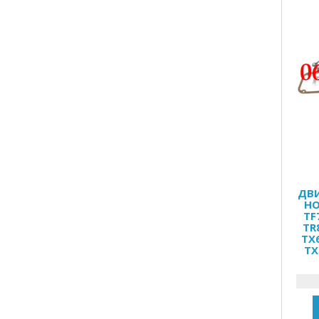
ДВИ
HO
TF
TR
TX
TX