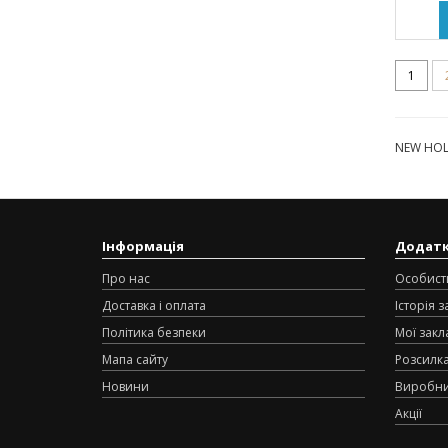
1
NEW HOLL
Інформація
Додат
Про нас
Особист
Доставка і оплата
Історія 
Політика безпеки
Мої закл
Мапа сайту
Розсилк
Новини
Виробн
Акції