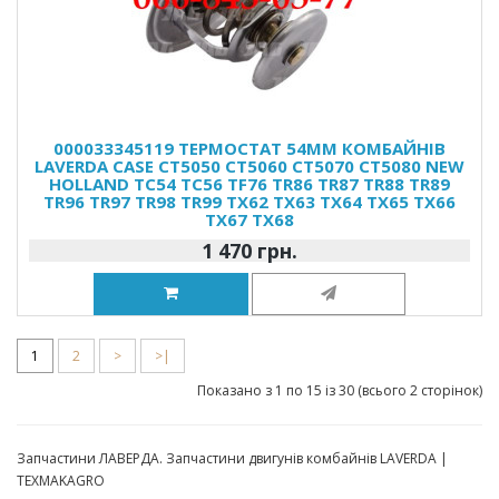
000033345119 ТЕРМОСТАТ 54ММ КОМБАЙНІВ
LAVERDA CASE CT5050 CT5060 CT5070 CT5080 NEW
HOLLAND TC54 TC56 TF76 TR86 TR87 TR88 TR89
TR96 TR97 TR98 TR99 TX62 TX63 TX64 TX65 TX66
TX67 TX68
1 470 грн.
1
2
>
>|
Показано з 1 по 15 із 30 (всього 2 сторінок)
Запчастини ЛАВЕРДА. Запчастини двигунів комбайнів LAVERDA |
TEXMAKAGRO