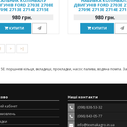
САЛЬНИК КОЛІНВАЛУ
НАБИВКА КОЛІНВАЛ
ГУНІВ FORD 2703E 2708E
ДВИГУНІВ FORD 2703E 2
709E 2713E 2714E 2715E
2709E 2713E 2714E 271
980 грн.
980 грн.
КУПИТИ
КУПИТИ
2
>
>|
5E: поршневі кільця, вкладиші, прокладки, насос палива, водяна помпа.
ково
Наші контакти
ий кабінет
(098) 838-53-32
замовлень
(066) 843-05-77
адки
info@texmakagro.in.ua