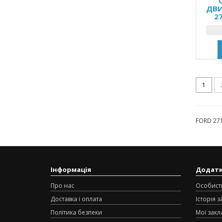
ДВИ
2
1
FORD 271
Інформація
Додат
Про нас
Особист
Доставка і оплата
Історія 
Політика безпеки
Мої закл