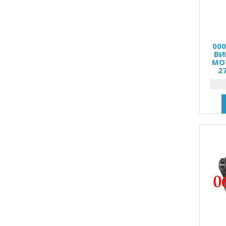
00
ВИ
МОТ
2