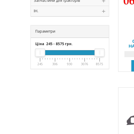
Запчастини для тракторів
ІН.
Параметри
Ціна
245
-
8575
грн.
Н
245
306
930
3076
8575