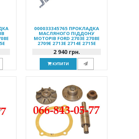
ДКА
000033345765 ПРОКЛАДКА
ІВ
МАСЛЯНОГО ПІДДОНУ
708E
МОТОРІВ FORD 2703E 2708E
5E
2709E 2713E 2714E 2715E
2 940 грн.
КУПИТИ