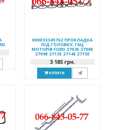
А
000033345762 ПРОКЛАДКА
RD
ПІД ГОЛОВКУ, ГБЦ
МОТОРІВ FORD 2703E 2708E
2709E 2713E 2714E 2715E
3 185 грн.
КУПИТИ