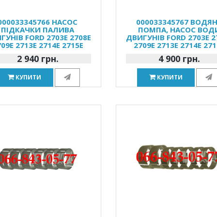
000033345766 НАСОС
000033345767 ВОДЯ
ПІДКАЧКИ ПАЛИВА
ПОМПА, НАСОС ВОД
ГУНІВ FORD 2703E 2708E
ДВИГУНІВ FORD 2703E 2
709E 2713E 2714E 2715E
2709E 2713E 2714E 271
2 940 грн.
4 900 грн.
КУПИТИ
КУПИТИ