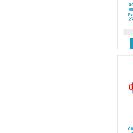
0
В
Р
2
0