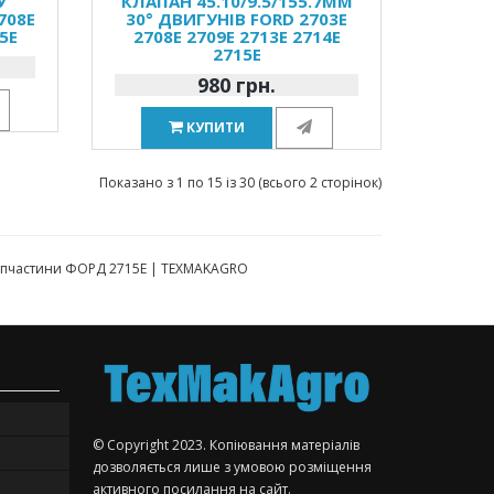
У
КЛАПАН 45.10/9.5/155.7ММ
708E
30° ДВИГУНІВ FORD 2703E
5E
2708E 2709E 2713E 2714E
2715E
980 грн.
КУПИТИ
Показано з 1 по 15 із 30 (всього 2 сторінок)
 Запчастини ФОРД 2715Е | TEXMAKAGRO
© Copyright 2023. Копіювання матеріалів
дозволяється лише з умовою розміщення
активного посилання на сайт.