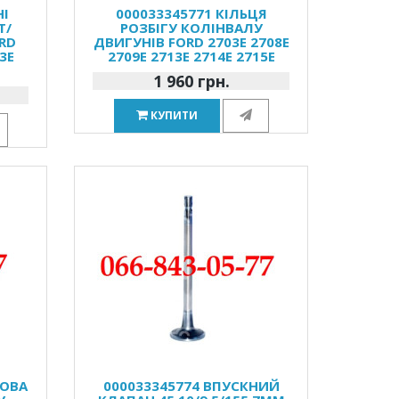
НІ
000033345771 КІЛЬЦЯ
Т/
РОЗБІГУ КОЛІНВАЛУ
RD
ДВИГУНІВ FORD 2703E 2708E
3E
2709E 2713E 2714E 2715E
1 960 грн.
КУПИТИ
КОВА
000033345774 ВПУСКНИЙ