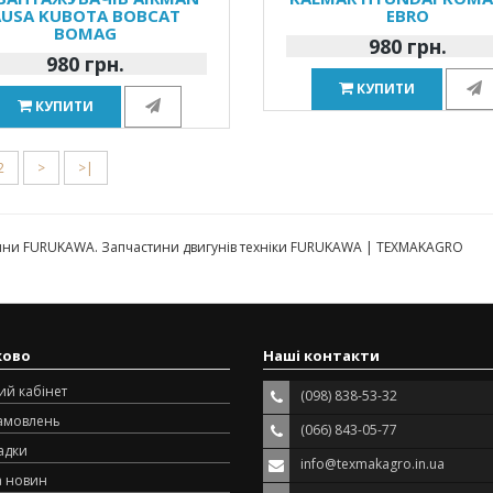
AUSA KUBOTA BOBCAT
EBRO
BOMAG
980 грн.
980 грн.
КУПИТИ
КУПИТИ
2
>
>|
ини FURUKAWA. Запчастини двигунів техніки FURUKAWA | TEXMAKAGRO
ково
Наші контакти
ий кабінет
(098) 838-53-32
замовлень
(066) 843-05-77
адки
info@texmakagro.in.ua
а новин