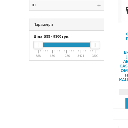
ІН.
Параметри
Ціна
588
-
9800
грн.
Е
588
650
1286
3471
9800
A
CAS
OM
H
KAL