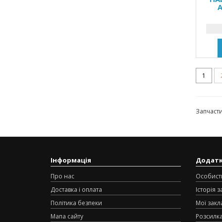
1
Запчаст
Інформація
Додат
Про нас
Особист
Доставка і оплата
Історія 
Політика безпеки
Мої закл
Мапа сайту
Розсилк