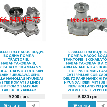
03333193 НАСОС ВОДИ,
00003333194 ВОДЯН
ВОДЯНА ПОМПА
ПОМПА, НАСОС ВОД
ТРАКТОРІВ,
ТРАКТОРІВ, ЕКСКАВАТО
НАВАНТАЖУВАЧІВ,
НАВАНТАЖУВАЧІВ AIC
КСКАВАТОРІВ AMMANN
AIRMAN AMI ATLAS BOB
BCAT DAEWOO DOOSAN
BOLENS BOMAG CAS
LARK FURUKAWA GEHL
CATERPILLAR CUB CAD
LLA HANOMAG HYUNDAI
DEUTZ FAHR HANIX HIT
YSTER KOMATSU LINDE
HYUNDAI ISEKI MITSUBI
SUMITOMO SAMSUNG
NEW HOLLAND PELJO
TAKEUCHI YANMAR
VOLVO TEREX ZEPPEL
9 800 грн.
5 880 грн.
КУПИТИ
КУПИТИ