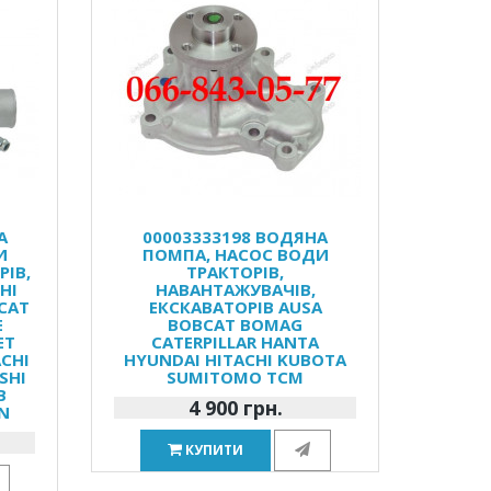
А
00003333198 ВОДЯНА
И
ПОМПА, НАСОС ВОДИ
РІВ,
ТРАКТОРІВ,
HI
НАВАНТАЖУВАЧІВ,
CAT
ЕКСКАВАТОРІВ AUSA
E
BOBCAT BOMAG
ET
CATERPILLAR HANTA
ACHI
HYUNDAI HITACHI KUBOTA
SHI
SUMITOMO TCM
B
4 900 грн.
IN
КУПИТИ