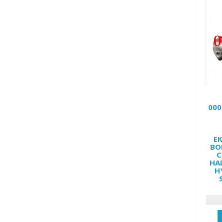
000
Е
BO
C
HA
H