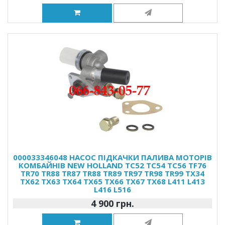
000033346048 НАСОС ПІДКАЧКИ ПАЛИВА МОТОРІВ
КОМБАЙНІВ NEW HOLLAND TC52 TC54 TC56 TF76
TR70 TR88 TR87 TR88 TR89 TR97 TR98 TR99 TX34
TX62 TX63 TX64 TX65 TX66 TX67 TX68 L411 L413
L416 L516
4 900 грн.