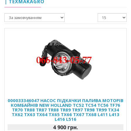
| TEXMAKAGRO
000033346047 НАСОС ПІДКАЧКИ ПАЛИВА МОТОРІВ
КОМБАЙНІВ NEW HOLLAND TC52 TC54 TC56 TF76
TR70 TR88 TR87 TR88 TR89 TR97 TR98 TR99 TX34
TX62 TX63 TX64 TX65 TX66 TX67 TX68 L411 L413
L416 L516
4 900 грн.