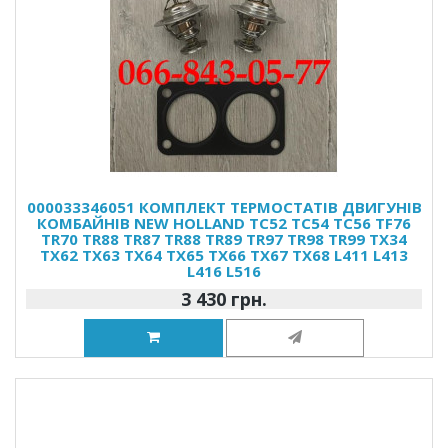
000033346051 КОМПЛЕКТ ТЕРМОСТАТІВ ДВИГУНІВ
КОМБАЙНІВ NEW HOLLAND TC52 TC54 TC56 TF76
TR70 TR88 TR87 TR88 TR89 TR97 TR98 TR99 TX34
TX62 TX63 TX64 TX65 TX66 TX67 TX68 L411 L413
L416 L516
3 430 грн.