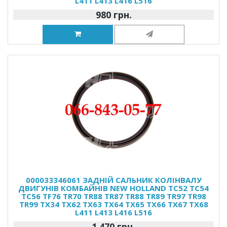
L411 L413 L416 L516
980 грн.
000033346061 ЗАДНІЙ САЛЬНИК КОЛІНВАЛУ
ДВИГУНІВ КОМБАЙНІВ NEW HOLLAND TC52 TC54
TC56 TF76 TR70 TR88 TR87 TR88 TR89 TR97 TR98
TR99 TX34 TX62 TX63 TX64 TX65 TX66 TX67 TX68
L411 L413 L416 L516
1 470 грн.