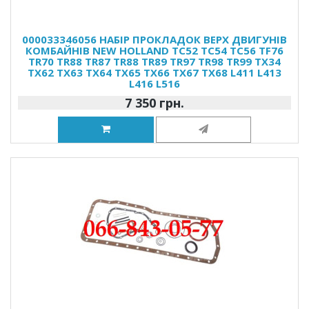
000033346056 НАБІР ПРОКЛАДОК ВЕРХ ДВИГУНІВ
КОМБАЙНІВ NEW HOLLAND TC52 TC54 TC56 TF76
TR70 TR88 TR87 TR88 TR89 TR97 TR98 TR99 TX34
TX62 TX63 TX64 TX65 TX66 TX67 TX68 L411 L413
L416 L516
7 350 грн.