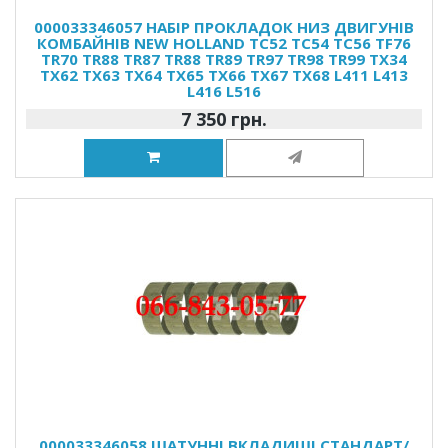
000033346057 НАБІР ПРОКЛАДОК НИЗ ДВИГУНІВ
КОМБАЙНІВ NEW HOLLAND TC52 TC54 TC56 TF76
TR70 TR88 TR87 TR88 TR89 TR97 TR98 TR99 TX34
TX62 TX63 TX64 TX65 TX66 TX67 TX68 L411 L413
L416 L516
7 350 грн.
000033346058 ШАТУННІ ВКЛАДИШІ СТАНДАРТ/