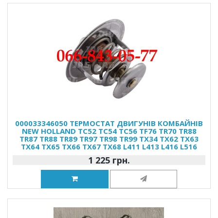
000033346050 ТЕРМОСТАТ ДВИГУНІВ КОМБАЙНІВ
NEW HOLLAND TC52 TC54 TC56 TF76 TR70 TR88
TR87 TR88 TR89 TR97 TR98 TR99 TX34 TX62 TX63
TX64 TX65 TX66 TX67 TX68 L411 L413 L416 L516
1 225 грн.