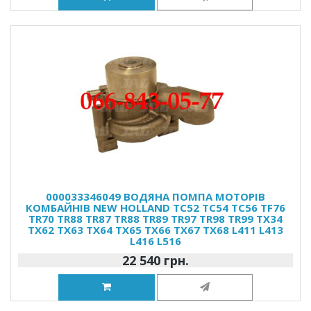
000033346049 ВОДЯНА ПОМПА МОТОРІВ
КОМБАЙНІВ NEW HOLLAND TC52 TC54 TC56 TF76
TR70 TR88 TR87 TR88 TR89 TR97 TR98 TR99 TX34
TX62 TX63 TX64 TX65 TX66 TX67 TX68 L411 L413
L416 L516
22 540 грн.