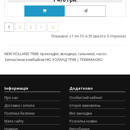
1
2
3
>
>|
Показано з 1 по 15 із 35 (всього 3 сторінок)
NEW HOLLAND TR88: прокладки, вкладиші, сальники, насос.
Запчастини комбайнів НЮ ХОЛАНД ТР68 | TEXMAKAGRO
Інформація
Додатково
Про нас
Особистий кабінет
Доставка і оплата
Історія замовлень
Політика безпеки
Мої закладки
Мапа сайту
Розсилка новин
Новини
Виробники