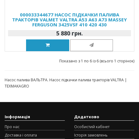
000033344677 НАСОС ПІДКАЧКИ ПАЛИВА
ТРАКТОРІВ VALMET VALTRA A53 A63 A73 MASSEY
FERGUSON 3425VSF 410 420 430
5 880 грн.
Показано з 1 по 6 із 6 (всього 1 сторінок)
Насос палива ВАЛЬТРА. Насос підкачки палива тракторів VALTRA |
TEXMAKAGRO
Інформація
Додатково
Про нас
Особистий кабінет
Доставка і оплата
Історія замовлень