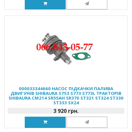
000033344660 НАСОС ПІДКАЧКИ ПАЛИВА
ДВИГУНІВ SHIBAURA S753 S773 S773L ТРАКТОРІВ
SHIBAURA CM214 SR55AH SR370 ST321 ST324 ST330
ST333 SX24
3 920 грн.