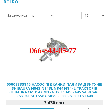
BOLRO
00003333845 НАСОС ПІДКАЧКИ ПАЛИВА ДВИГУНІВ
SHIBAURA N843 N843L N844 N844L ТРАКТОРІВ
SHIBAURA CM314 CM374 D23 S345 S445 S450 S460
SG280E SH1550A SR25 ST330 ST333 ST440
3 430 грн.