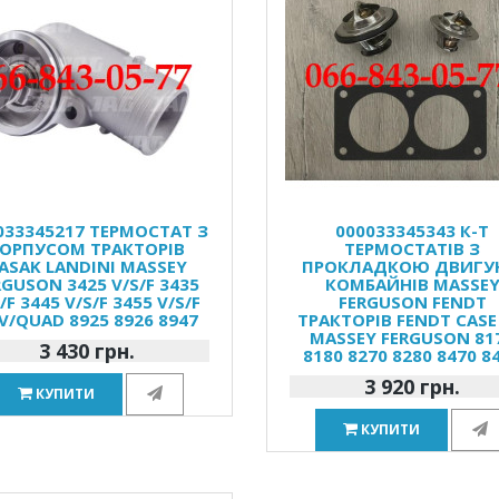
033345217 ТЕРМОСТАТ З
000033345343 К-Т
ОРПУСОМ ТРАКТОРІВ
ТЕРМОСТАТІВ З
ASAK LANDINI MASSEY
ПРОКЛАДКОЮ ДВИГУ
RGUSON 3425 V/S/F 3435
КОМБАЙНІВ MASSE
/F 3445 V/S/F 3455 V/S/F
FERGUSON FENDT
V/QUAD 8925 8926 8947
ТРАКТОРІВ FENDT CASE
MASSEY FERGUSON 81
3 430 грн.
8180 8270 8280 8470 8
3 920 грн.
КУПИТИ
КУПИТИ