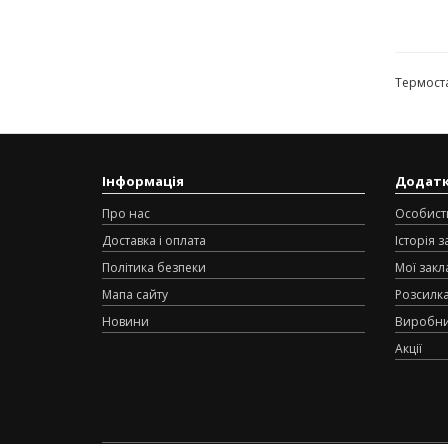
Термост
Інформація
Додат
Про нас
Особист
Доставка і оплата
Історія 
Політика безпеки
Мої закл
Мапа сайту
Розсилк
Новини
Виробн
Акції