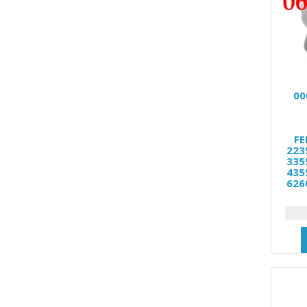
00
FE
2235
3355
4355
6260