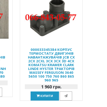
000033345384 КОРПУС
ТЕРМОСТАТУ ДВИГУНІВ
НІВ
НАВАНТАЖУВАЧІВ JCB CX
Y
2CX 2CXL 3CX 3CX 3D 4CX
KOMATSU KRAMER CLARK
 NH
LINDE HYSTER ТРАКТОРІВ
70
MASSEY FERGUSON 3640
480
5650 100 750 760 860 865
960 965
1 960 грн.
КУПИТИ