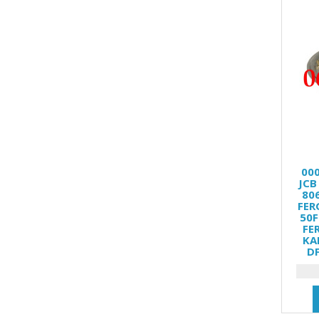
00
JCB
80
FER
50F
FE
KA
D