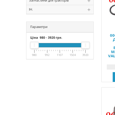
Запчастини для тракторів
ІН.
Параметри
00
Ціна
980
-
3920
грн.
M
980
992
1107
1504
3920
VAL