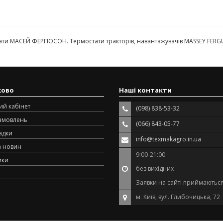
ати МАСЕЙ ФЕРГЮСОН. Термостати тракторів, навантажувачів MASSEY FER
ково
Наші контакти
ий кабінет
(098) 838-53-32
замовлень
(066) 843-05-77
адки
info@texmakagro.in.ua
а новин
9:00-21:00
ики
без вихідних
Заявки на сайті приймаються
м. Київ, вул. Глибочицька, 72