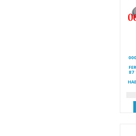
00
FE
87 
НА