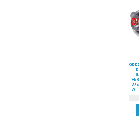
000
К
B
FE
V/S
AT