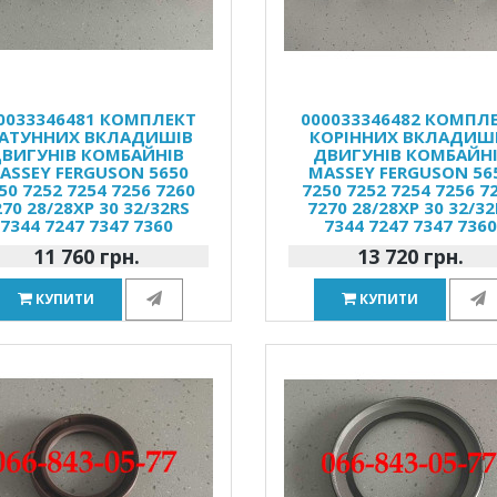
0033346481 КОМПЛЕКТ
000033346482 КОМПЛ
АТУННИХ ВКЛАДИШІВ
КОРІННИХ ВКЛАДИШ
ВИГУНІВ КОМБАЙНІВ
ДВИГУНІВ КОМБАЙН
ASSEY FERGUSON 5650
MASSEY FERGUSON 56
50 7252 7254 7256 7260
7250 7252 7254 7256 7
270 28/28XP 30 32/32RS
7270 28/28XP 30 32/32
7344 7247 7347 7360
7344 7247 7347 736
11 760 грн.
13 720 грн.
КУПИТИ
КУПИТИ