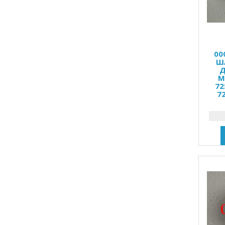
00
Ш
Д
M
72
7