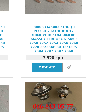
ЕКТ
000033346483 КІЛЬЦЯ
ІВ
РОЗБІГУ КОЛІНВАЛУ
ІВ
ДВИГУНІВ КОМБАЙНІВ
50
MASSEY FERGUSON 5650
260
7250 7252 7254 7256 7260
RS
7270 28/28XP 30 32/32RS
0
7344 7247 7347 7360
3 920 грн.
КУПИТИ