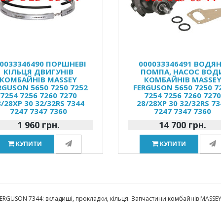
0033346490 ПОРШНЕВІ
000033346491 ВОДЯ
КІЛЬЦЯ ДВИГУНІВ
ПОМПА, НАСОС ВОД
КОМБАЙНІВ MASSEY
КОМБАЙНІВ MASSE
RGUSON 5650 7250 7252
FERGUSON 5650 7250 7
7254 7256 7260 7270
7254 7256 7260 727
8/28XP 30 32/32RS 7344
28/28XP 30 32/32RS 73
7247 7347 7360
7247 7347 7360
1 960 грн.
14 700 грн.
КУПИТИ
КУПИТИ
ERGUSON 7344: вкладиші, прокладки, кільця. Запчастини комбайнів MASS