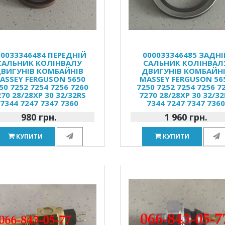
00033346484 ПЕРЕДНІЙ
000033346485 ЗАДНІ
САЛЬНИК КОЛІНВАЛУ
САЛЬНИК КОЛІНВАЛ
ВИГУНІВ КОМБАЙНІВ
ДВИГУНІВ КОМБАЙН
ASSEY FERGUSON 5650
MASSEY FERGUSON 56
50 7252 7254 7256 7260
7250 7252 7254 7256 7
270 28/28XP 30 32/32RS
7270 28/28XP 30 32/32
7344 7247 7347 7360
7344 7247 7347 736
980 грн.
1 960 грн.
КУПИТИ
КУПИТИ