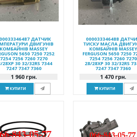
00033346487 ДАТЧИК
000033346488 ДАТЧ
МПЕРАТУРИ ДВИГУНІВ
ТИСКУ МАСЛА ДВИГУ
КОМБАЙНІВ MASSEY
КОМБАЙНІВ MASSE
RGUSON 5650 7250 7252
FERGUSON 5650 7250 7
7254 7256 7260 7270
7254 7256 7260 727
8/28XP 30 32/32RS 7344
28/28XP 30 32/32RS 73
7247 7347 7360
7247 7347 7360
1 960 грн.
1 470 грн.
КУПИТИ
КУПИТИ