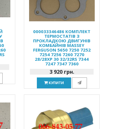
Й
000033346486 КОМПЛЕКТ
У
ТЕРМОСТАТІВ З
ІВ
ПРОКЛАДКОЮ ДВИГУНІВ
50
КОМБАЙНІВ MASSEY
260
FERGUSON 5650 7250 7252
RS
7254 7256 7260 7270
0
28/28XP 30 32/32RS 7344
7247 7347 7360
3 920 грн.
КУПИТИ