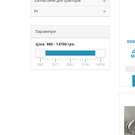
Запчастини для тракторів
ІН.
Параметри
00
Ціна
980
-
14700
грн.
Д
M
980
1071
2001
5199
14700