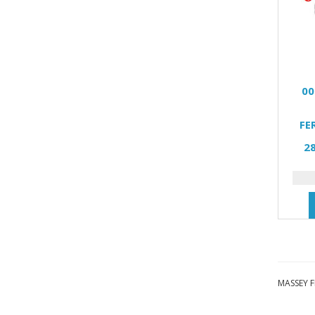
00
FE
2
MASSEY F