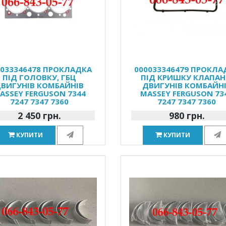
0033346478 ПРОКЛАДКА
000033346479 ПРОКЛА
ПІД ГОЛОВКУ, ГБЦ
ПІД КРИШКУ КЛАПАН
ВИГУНІВ КОМБАЙНІВ
ДВИГУНІВ КОМБАЙН
ASSEY FERGUSON 7344
MASSEY FERGUSON 73
7247 7347 7360
7247 7347 7360
2 450 грн.
980 грн.
КУПИТИ
КУПИТИ