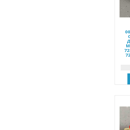
0
Д
M
72
7