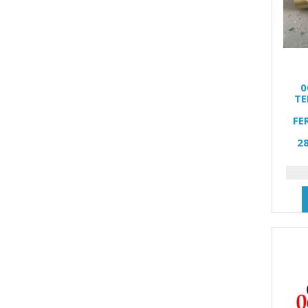
0
ТЕ
FE
2