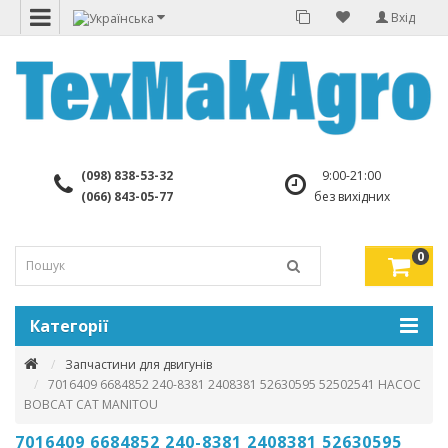
Вхід
(098) 838-53-32
9:00-21:00
(066) 843-05-77
без вихідних
0
Категорії
Запчастини для двигунів
7016409 6684852 240-8381 2408381 52630595 52502541 НАСОС
BOBCAT CAT MANITOU
7016409 6684852 240-8381 2408381 52630595