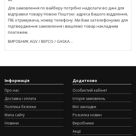
Для замовлення по вайберу потрібно надіслати всі дані для
відправки товару Новою Поштою: адреса Вашого відділення,
ПІБ отримувача, номер телефону. Ми Вам зателефонуємо для
підтвердження замовлення і вишлемо товар накладним
платежем.
ВИРОБНИК AGV / BEPCO / GASKA…
Інформація
Додатково
Про нас
Особистий кабінет
Доставка і оплата
Історія замовлень
Політика безпеки
Мої закладки
Мапа сайту
Розсилка новин
Новини
Виробники
Акції