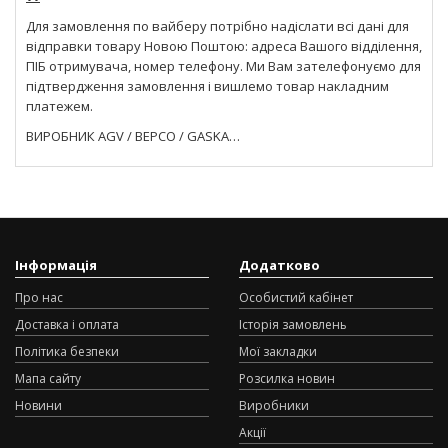
Для замовлення по вайберу потрібно надіслати всі дані для
відправки товару Новою Поштою: адреса Вашого відділення,
ПІБ отримувача, номер телефону. Ми Вам зателефонуємо для
підтвердження замовлення і вишлемо товар накладним
платежем.
ВИРОБНИК AGV / BEPCO / GASKA…
Інформація
Додатково
Про нас
Особистий кабінет
Доставка і оплата
Історія замовлень
Політика безпеки
Мої закладки
Мапа сайту
Розсилка новин
Новини
Виробники
Акції