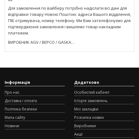
Для замовлення по вайберу потрібно надіслати всі дані для
відправки товару Новою Поштою: адреса Вашого відділення,
ПІБ отримувача, номер телефону. Ми Вам зателефонуємо для
підтвердження замовлення і вишлемо товар накладним
платежем.
ВИРОБНИК AGV / BEPCO / GASKA…
Інформація
Додатково
Про нас
Особистий кабінет
Доставка і оплата
Історія замовлень
Політика безпеки
Мої закладки
Мапа сайту
Розсилка новин
Новини
Виробники
Акції