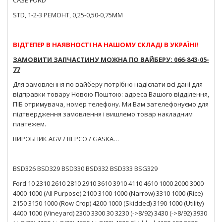
STD, 1-2-3 РЕМОНТ, 0,25-0,50-0,75ММ
ВІДТЕПЕР В НАЯВНОСТІ НА НАШОМУ СКЛАДІ В УКРАЇНІ!
ЗАМОВИТИ ЗАПЧАСТИНУ МОЖНА ПО ВАЙБЕРУ: 066-843-05-
77
Для замовлення по вайберу потрібно надіслати всі дані для
відправки товару Новою Поштою: адреса Вашого відділення,
ПІБ отримувача, номер телефону. Ми Вам зателефонуємо для
підтвердження замовлення і вишлемо товар накладним
платежем.
ВИРОБНИК AGV / BEPCO / GASKA…
BSD326 BSD329 BSD330 BSD332 BSD333 BSG329
Ford 10 2310 2610 2810 2910 3610 3910 4110 4610 1000 2000 3000
4000 1000 (All Purpose) 2100 3100 1000 (Narrow) 3310 1000 (Rice)
2150 3150 1000 (Row Crop) 4200 1000 (Skidded) 3190 1000 (Utility)
4400 1000 (Vineyard) 2300 3300 30 3230 (->8/92) 3430 (->8/92) 3930