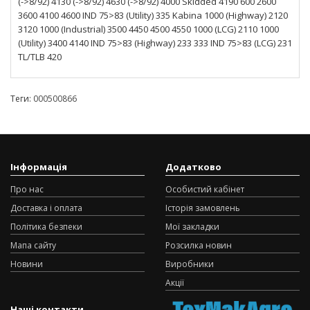
(->8/92) 4130 (->8/92) 4630 (->8/92) 4000 Skidded 4190 600 2600
3600 4100 4600 IND 75>83 (Utility) 335 Kabina 1000 (Highway) 2120
3120 1000 (Industrial) 3500 4450 4500 4550 1000 (LCG) 2110 1000
(Utility) 3400 4140 IND 75>83 (Highway) 233 333 IND 75>83 (LCG) 231
TL/TLB 420
Теги:
000500866
Інформація
Додатково
Про нас
Особистий кабінет
Доставка і оплата
Історія замовлень
Політика безпеки
Мої закладки
Мапа сайту
Розсилка новин
Новини
Виробники
Акції
Наші контакти