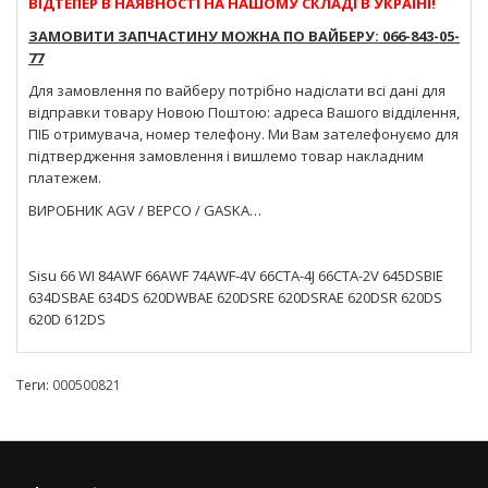
ВІДТЕПЕР В НАЯВНОСТІ НА НАШОМУ СКЛАДІ В УКРАЇНІ!
ЗАМОВИТИ ЗАПЧАСТИНУ МОЖНА ПО ВАЙБЕРУ: 066-843-05-
77
Для замовлення по вайберу потрібно надіслати всі дані для
відправки товару Новою Поштою: адреса Вашого відділення,
ПІБ отримувача, номер телефону. Ми Вам зателефонуємо для
підтвердження замовлення і вишлемо товар накладним
платежем.
ВИРОБНИК AGV / BEPCO / GASKA…
Sisu 66 WI 84AWF 66AWF 74AWF-4V 66CTA-4J 66CTA-2V 645DSBIE
634DSBAE 634DS 620DWBAE 620DSRE 620DSRAE 620DSR 620DS
620D 612DS
Теги:
000500821