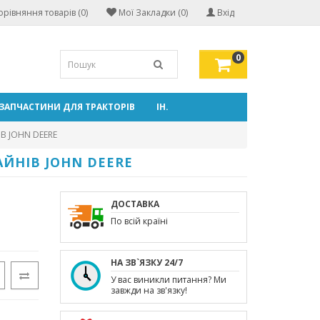
орівняння товарів (0)
Мої Закладки (0)
Вхід
0
ЗАПЧАСТИНИ ДЛЯ ТРАКТОРІВ
ІН.
В JOHN DEERE
АЙНІВ JOHN DEERE
ДОСТАВКА
По всій країні
НА ЗВ`ЯЗКУ 24/7
У вас виникли питання? Ми
завжди на зв'язку!