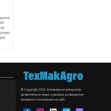
Espana)
5EF
na)
Europe)
ope)
© Copyright 2023. Копіювання матеріалів
дозволяється лише з умовою розміщення
активного посилання на сайт.