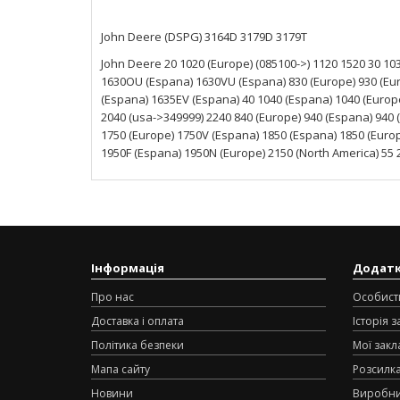
John Deere (DSPG) 3164D 3179D 3179T
John Deere 20 1020 (Europe) (085100->) 1120 1520 30 1
1630OU (Espana) 1630VU (Espana) 830 (Europe) 930 (Eur
(Espana) 1635EV (Espana) 40 1040 (Espana) 1040 (Europ
2040 (usa->349999) 2240 840 (Europe) 940 (Espana) 940 
1750 (Europe) 1750V (Espana) 1850 (Espana) 1850 (Euro
1950F (Espana) 1950N (Europe) 2150 (North America) 55 
Інформація
Додат
Про нас
Особист
Доставка і оплата
Історія 
Політика безпеки
Мої закл
Мапа сайту
Розсилк
Новини
Виробн