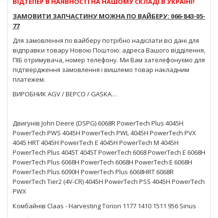
ВІДТЕПЕР В НАЯВНОСТІ НА НАШОМУ СКЛАДІ В УКРАЇНІ!
ЗАМОВИТИ ЗАПЧАСТИНУ МОЖНА ПО ВАЙБЕРУ: 066-843-05-
77
Для замовлення по вайберу потрібно надіслати всі дані для
відправки товару Новою Поштою: адреса Вашого відділення,
ПІБ отримувача, номер телефону. Ми Вам зателефонуємо для
підтвердження замовлення і вишлемо товар накладним
платежем.
ВИРОБНИК AGV / BEPCO / GASKA…
Двигунів John Deere (DSPG) 6068R PowerTech Plus 4045H
PowerTech PWS 4045H PowerTech PWL 4045H PowerTech PVX
4045 HRT 4045H PowerTech E 4045H PowerTech M 4045H
PowerTech Plus 4045T 4045T PowerTech 6068 PowerTech E 6068H
PowerTech Plus 6068H PowerTech 6068H PowerTech E 6068H
PowerTech Plus 6090H PowerTech Plus 6068HRT 6068R
PowerTech Tier2 (4V-CR) 4045H PowerTech PSS 4045H PowerTech
PWX
Комбайнів Claas - Harvesting Torion 1177 1410 1511 956 Sinus