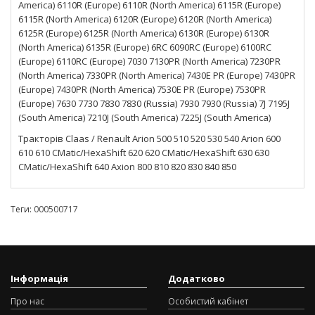
America) 6110R (Europe) 6110R (North America) 6115R (Europe)
6115R (North America) 6120R (Europe) 6120R (North America)
6125R (Europe) 6125R (North America) 6130R (Europe) 6130R
(North America) 6135R (Europe) 6RC 6090RC (Europe) 6100RC
(Europe) 6110RC (Europe) 7030 7130PR (North America) 7230PR
(North America) 7330PR (North America) 7430E PR (Europe) 7430PR
(Europe) 7430PR (North America) 7530E PR (Europe) 7530PR
(Europe) 7630 7730 7830 7830 (Russia) 7930 7930 (Russia) 7J 7195J
(South America) 7210J (South America) 7225J (South America)
Тракторів Claas / Renault Arion 500 510 520 530 540 Arion 600
610 610 CMatic/HexaShift 620 620 CMatic/HexaShift 630 630
CMatic/HexaShift 640 Axion 800 810 820 830 840 850
Теги:
000500717
Інформація
Додатково
Про нас
Особистий кабінет