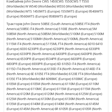
Комбайнів John Deere CWS 1450CWS 1550CWS T T550
(Worldwide) W W540 (Worldwide) W550 (Worldwide) W650
(Worldwide) WTS 1450WTS (Europe) 1550WTS (Europe) 9540iWTS
(Europe) 9560iWTS (Europe) 9580iWTS (Europe)
Тракторів John Deere 5085E (South America) 5085E FT4 (North
America) 5085E iT4 (North Amercia) 5100E (North America) 5M
5085M (North America) 5085M (Worldwide) 5100M (Europe) 5100M
(North America) 5100MH (North America) 5100ML (North America)
5115M iT4 (North America) 5115ML FT4 (North America) 6010 6410
(Europe) 6030 6230PR (Europe) 6230PR (North America) 6330PR
(Europe) 6330PR (North America) 6430PR (Europe) 6430PR (North
America) 6530PR (Europe) 6534PR (Europe) 6630PR (Europe)
6830PR (Europe) 6930PR (Europe) 6D 6105D iT4 (North America)
6115D iT4 (North Amercica) 6130D iT4 (North America) 6140D iT4
(North America) 6E 6105E FT4 (Worldwide) 6120E FT4 (Worldwide)
6135E FT4 (Worldwide) 6M 6090MC (Europe) 6100MC (Europe)
6105M (Europe) 6105M (North America) 6110M (Europe) 6110M
(North America) 6110MC (Europe) 6115M (Europe) 6115M (North
America) 6120M (Europe) 6120M (North America) 6125M (Europe)
6125M (North America) 6130M (Europe) 6130M (North America)
6135M (Europe) 6140M (Europe) 6140M (North America) 6145M
(Europe) 6145M (North America) 6R 6105R (Europe) 6105R (North