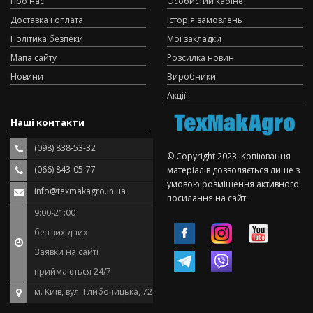
Про нас
Особистий кабінет
Доставка і оплата
Історія замовлень
Політика безпеки
Мої закладки
Мапа сайту
Розсилка новин
Новини
Виробники
Акції
Наші контакти
(098) 838-53-32
© Copyright 2023. Копіювання
(066) 843-05-77
матеріалів дозволяється лише з
умовою розміщення активного
info@texmakagro.in.ua
посилання на сайт.
9:00-21:00
без вихідних
Заявки на сайті
приймаються 24/7
м. Київ, вул. Глибочицька, 72