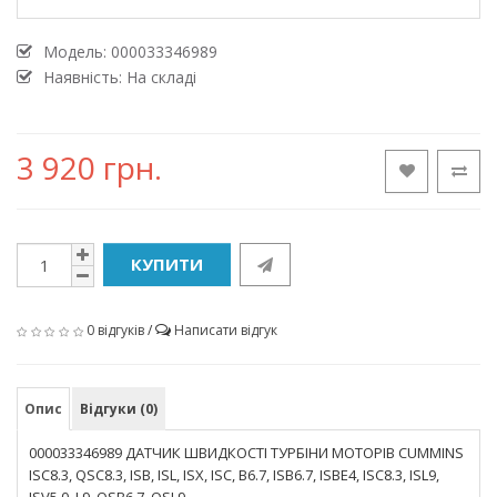
Модель:
000033346989
Наявність: На складі
3 920 грн.
КУПИТИ
0 відгуків
/
Написати відгук
Опис
Відгуки (0)
000033346989 ДАТЧИК ШВИДКОСТІ ТУРБІНИ МОТОРІВ CUMMINS
ISC8.3, QSC8.3, ISB, ISL, ISX, ISC, B6.7, ISB6.7, ISBE4, ISC8.3, ISL9,
ISV5.0, L9, QSB6.7, QSL9