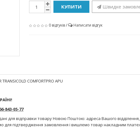
КУПИТИ
Швидке замовл
0 відгуків
/
Написати відгук
ER TRANSICOLD COMFORTPRO APU
РАЇНІ!
-843-05-77
дані для відправки товару Новою Поштою: адреса Вашого відділення,
мо для підтвердження замовлення і вишлемо товар накладним плате