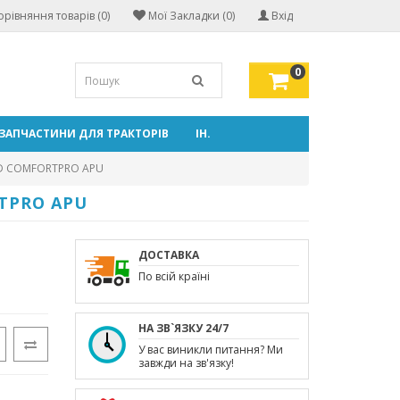
орівняння товарів (0)
Мої Закладки (0)
Вхід
0
ЗАПЧАСТИНИ ДЛЯ ТРАКТОРІВ
ІН.
LD COMFORTPRO APU
RTPRO APU
ДОСТАВКА
По всій країні
НА ЗВ`ЯЗКУ 24/7
У вас виникли питання? Ми
завжди на зв'язку!